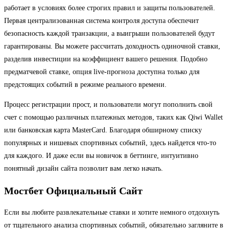
работает в условиях более строгих правил и защиты пользователей.
Первая централизованная система контроля доступа обеспечит
безопасность каждой транзакции, а выигрыши пользователей будут
гарантированы. Вы можете рассчитать доходность одиночной ставки,
разделив инвестиции на коэффициент вашего решения. Подобно
предматчевой ставке, опция live-прогноза доступна только для
предстоящих событий в режиме реального времени.
Процесс регистрации прост, и пользователи могут пополнить свой
счет с помощью различных платежных методов, таких как Qiwi Wallet
или банковская карта MasterCard. Благодаря обширному списку
популярных и нишевых спортивных событий, здесь найдется что-то
для каждого. И даже если вы новичок в беттинге, интуитивно
понятный дизайн сайта позволит вам легко начать.
Мостбет Официальный Сайт
Если вы любите развлекательные ставки и хотите немного отдохнуть
от тщательного анализа спортивных событий, обязательно загляните в