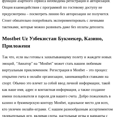
функций азартного сервиса необходима регистрация и авторизация.
Опция взаимодействия с программой по гостевому доступу не
предусмотрена – посмотреть линию без авторизации не получится.
Стоит обязательно попробовать экспериментировать с личными
тактиками, которые можно развивать даже без оплаты депозита.
Mostbet Uz Узбекистан Букмекер, Казино,
Приложени
Так что, если вы готовы к захватывающему полету и жаждете новых
эмоций, “Авиатор” на “Mostbet” может стать вашим любимым
виртуальным приключением. Регистрация в Mostbet – это процесс
открытия счета в онлайн организации, занимающейся ставками на
спорт. Обычно это влечет за собой ввод личной информации, такой
как ваше имя, адрес и контактная информация, а также создание
имени пользователя и пароля для вашего счета. Добро пожаловать в
казино и букмекерскую контору Mostbet, идеальное место для всех,
кто увлечен онлайн-играми. С нашим разнообразным ассортиментом
увлекательных игр, включая слоты, настольные игры и варианты с