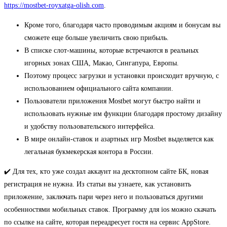
https://mostbet-royxatga-olish.com
.
Кроме того, благодаря часто проводимым акциям и бонусам вы
сможете еще больше увеличить свою прибыль.
В списке слот-машины, которые встречаются в реальных
игорных зонах США, Макао, Сингапура, Европы.
Поэтому процесс загрузки и установки происходит вручную, с
использованием официального сайта компании.
Пользователи приложения Mostbet могут быстро найти и
использовать нужные им функции благодаря простому дизайну
и удобству пользовательского интерфейса.
В мире онлайн-ставок и азартных игр Mostbet выделяется как
легальная букмекерская контора в России.
✔️ Для тех, кто уже создал аккаунт на десктопном сайте БК, новая
регистрация не нужна. Из статьи вы узнаете, как установить
приложение, заключать пари через него и пользоваться другими
особенностями мобильных ставок. Программу для ios можно скачать
по ссылке на сайте, которая переадресует гостя на сервис AppStore.