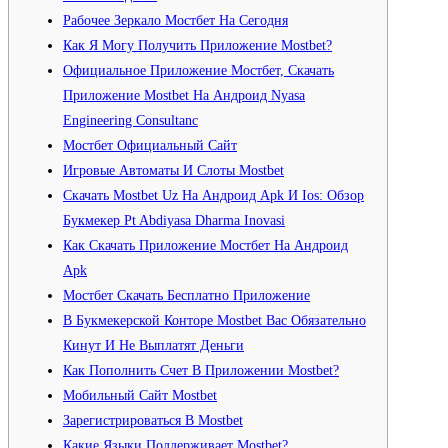
Рабочее Зеркало Мостбет На Сегодня
Как Я Могу Получить Приложение Mostbet?
Официальное Приложение Мостбет, Скачать
Приложение Mostbet На Андроид Nyasa
Engineering Consultanc
Мостбет Официальный Сайт
Игровые Автоматы И Слоты Mostbet
Скачать Mostbet Uz На Андроид Apk И Ios: Обзор
Букмекер Pt Abdiyasa Dharma Inovasi
Как Скачать Приложение Мостбет На Андроид
Apk
Мостбет Скачать Бесплатно Приложение
В Букмекерской Конторе Mostbet Вас Обязательно
Кинут И Не Выплатят Деньги
Как Пополнить Счет В Приложении Mostbet?
Мобильный Сайт Mostbet
Зарегистрироваться В Mostbet
Какие Языки Поддерживает Mostbet?