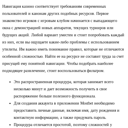
Навигация казино соответствует требованиям современных
пользователей и канонам других подобных ресурсов. Первое
знакомство игроков с игровым клубом начинается с выпадающего
окна с демонстрацией новых аппаратов, текущих турниров или
будущих акций. Любой вариант уместен и стоит попробовать каждый
из них, если вы ощущаете какие-либо проблемы с использованием
утилиты. Им важно иметь понимание правил, которые не отличаются
особенной сложностью. Найти ее на ресурсе не составит труда за счет
присущей ему понятной навигации. Чтобы подобрать наиболее
подходящее развлечение, стоит воспользоваться фильтром.
Это распространенная процедура, которая занимает всего
несколько минут и дает возможность получить в свое
распоряжение больше полезного функционала.
Для создания аккаунта в приложении Mostbet необходимо
предоставить личные данные, включая имя, дату рождения и
контактную информацию, а также придумать пароль.
Процедура отличается простотой, поэтому сложностей у