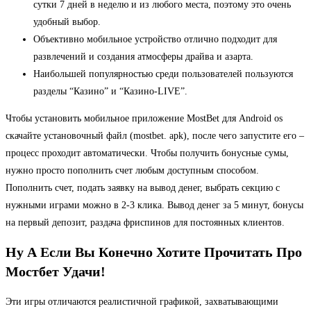
сутки 7 дней в неделю и из любого места, поэтому это очень
удобный выбор.
Объективно мобильное устройство отлично подходит для
развлечений и создания атмосферы драйва и азарта.
Наибольшей популярностью среди пользователей пользуются
разделы “Казино” и “Казино-LIVE”.
Чтобы установить мобильное приложение MostBet для Android os
скачайте установочный файл (mostbet. apk), после чего запустите его –
процесс проходит автоматически. Чтобы получить бонусные сумы,
нужно просто пополнить счет любым доступным способом.
Пополнить счет, подать заявку на вывод денег, выбрать секцию с
нужными играми можно в 2-3 клика. Вывод денег за 5 минут, бонусы
на первый депозит, раздача фриспинов для постоянных клиентов.
Ну А Если Вы Конечно Хотите Прочитать Про
Мостбет Удачи!
Эти игры отличаются реалистичной графикой, захватывающими