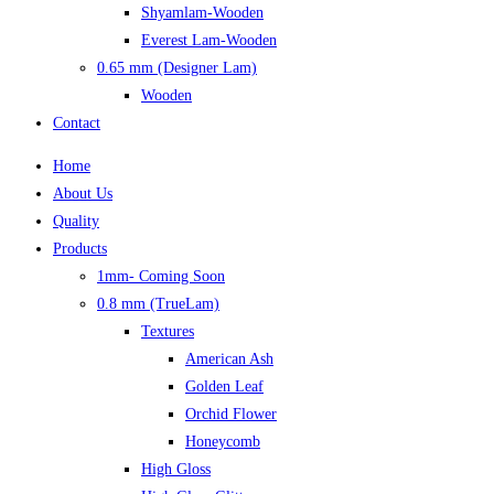
Shyamlam-Wooden
Everest Lam-Wooden
0.65 mm (Designer Lam)
Wooden
Contact
Home
About Us
Quality
Products
1mm- Coming Soon
0.8 mm (TrueLam)
Textures
American Ash
Golden Leaf
Orchid Flower
Honeycomb
High Gloss