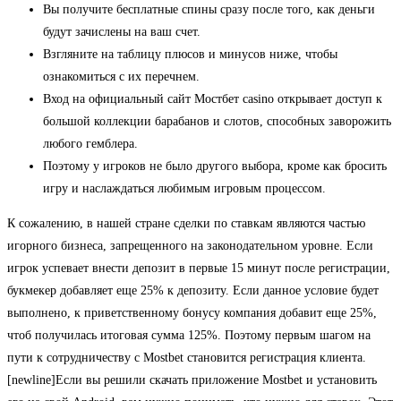
Вы получите бесплатные спины сразу после того, как деньги
будут зачислены на ваш счет.
Взгляните на таблицу плюсов и минусов ниже, чтобы
ознакомиться с их перечнем.
Вход на официальный сайт Мостбет casino открывает доступ к
большой коллекции барабанов и слотов, способных заворожить
любого гемблера.
Поэтому у игроков не было другого выбора, кроме как бросить
игру и наслаждаться любимым игровым процессом.
К сожалению, в нашей стране сделки по ставкам являются частью
игорного бизнеса, запрещенного на законодательном уровне. Если
игрок успевает внести депозит в первые 15 минут после регистрации,
букмекер добавляет еще 25% к депозиту. Если данное условие будет
выполнено, к приветственному бонусу компания добавит еще 25%,
чтоб получилась итоговая сумма 125%. Поэтому первым шагом на
пути к сотрудничеству с Mostbet становится регистрация клиента.
[newline]Если вы решили скачать приложение Mostbet и установить