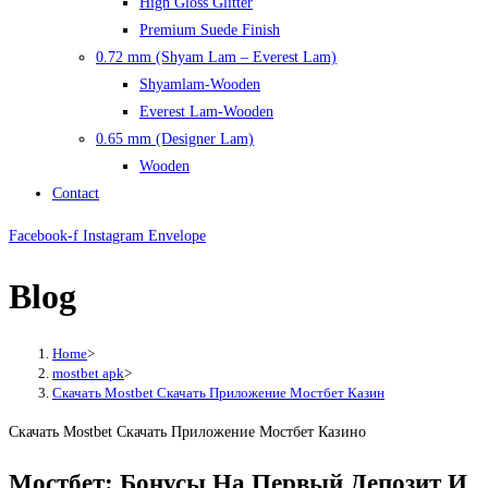
High Gloss Glitter
Premium Suede Finish
0.72 mm (Shyam Lam – Everest Lam)
Shyamlam-Wooden
Everest Lam-Wooden
0.65 mm (Designer Lam)
Wooden
Contact
Facebook-f
Instagram
Envelope
Blog
Home
>
mostbet apk
>
Скачать Mostbet Cкачать Приложение Mостбет Казин
Скачать Mostbet Cкачать Приложение Mостбет Казино
Мостбет: Бонусы На Первый Депозит И