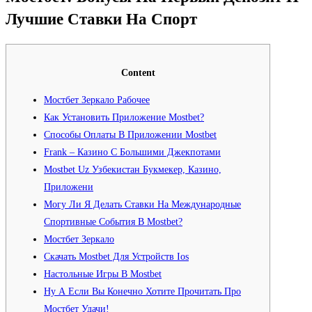
Лучшие Ставки На Спорт
Content
Мостбет Зеркало Рабочее
Как Установить Приложение Mostbet?
Способы Оплаты В Приложении Mostbet
Frank – Казино С Большими Джекпотами
Mostbet Uz Узбекистан Букмекер, Казино,
Приложени
Могу Ли Я Делать Ставки На Международные
Спортивные События В Mostbet?
Мостбет Зеркало
Скачать Mostbet Для Устройств Ios
Настольные Игры В Mostbet
Ну А Если Вы Конечно Хотите Прочитать Про
Мостбет Удачи!