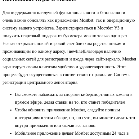
Для поддержания наилучшей функциональности и безопасности
очень важно обновлять как приложение Mostbet, так и операционную
систему вашего устройства. Зарегистрироваться в Мостбет УЗ и
получить стартовый подарок от букмекера можно только один раз.
Нельзя открывать новый игровой счет близким родственникам и
проживающим по одному адресу. [newline]Благодаря наличию
социальных сетей для регистрации и входа через сайт-зеркало, Mostbet
гарантирует своим клиентам удобство и удовлетворенность. Этот
процесс будет осуществляться в соответствии с правилами Системы
регистрации центрального депозитария.
Вы сможете наблюдать за спорами киберспортивных команд в
прямом эфире, делая ставки на то, кто станет победителем.
Чтобы обновить приложение Mostbet, следуйте полным
инструкциям в этом обзоре, но, по сути, вы можете сделать это
внутри приложения или скачав все заново.
Мобильное приложение делает Mostbet доступным 24 часа в