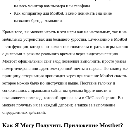
на весь монитор компьютера или телефона.
Как копирайтер для Mostbet, важно понимать значение
названия бренда компании.
Кроме того, вы можете играть в эти игры как на настольных, так и на
мобильных устройствах для большего удобства. Live-казино в Mostbet
– это функция, которая позволяет пользователям играть в игры казино
с дилерами в режиме реального времени через видеотрансляцию.
Мостбет официальный сайт вход позволяет выполнить, просто указав
номер телефона или адрес электронной почты и пароль. По такому же
принципу авторизация происходит через приложение Mostbet скачать
которое можно было по инструкции выше. Поставив галочку и
согласившись с правилами сайта, вы должны будете ввести в
появившееся поле код, который пришел вам в СМС-сообщении. Вы
можете получать их за каждый депозит, а также за выполнение
определенных действий.
Как Я Могу Получить Приложение Mostbet?