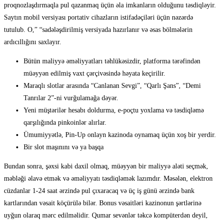
proqnozlaşdırmaqla pul qazanmaq üçün əla imkanların olduğunu təsdiqləyir.
Saytın mobil versiyası portativ cihazların istifadəçiləri üçün nəzərdə
tutulub. O,” “sadələşdirilmiş versiyada hazırlanır və əsas bölmələrin
ardıcıllığını saxlayır.
Bütün maliyyə əməliyyatları təhlükəsizdir, platforma tərəfindən
müəyyən edilmiş vaxt çərçivəsində həyata keçirilir.
Maraqlı slotlar arasında “Canlanan Sevgi”, “Qarlı Şans”, “Demi
Tanrılar 2”-ni vurğulamağa dəyər.
Yeni müştərilər hesabı doldurma, e-poçtu yoxlama və təsdiqləmə
qarşılığında pinkoinlər alırlar.
Ümumiyyətlə, Pin-Up onlayn kazinoda oynamaq üçün xoş bir yerdir.
Bir slot maşınını və ya başqa
Bundan sonra, şəxsi kabi daxil olmaq, müəyyən bir maliyyə aləti seçmək,
məbləği əlavə etmək və əməliyyatı təsdiqləmək lazımdır. Məsələn, elektron
cüzdanlar 1-24 saat ərzində pul çıxaracaq və üç iş günü ərzində bank
kartlarından vəsait köçürülə bilər. Bonus vəsaitləri kazinonun şərtlərinə
uyğun olaraq mərc edilməlidir. Qumar sevənlər təkcə kompüterdən deyil,