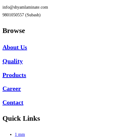
info@shyamlaminate.com
9801050557 (Subash)
Browse
About Us
Quality
Products
Career
Contact
Quick Links
1 mm