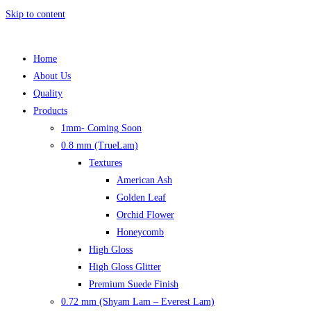
Skip to content
Home
About Us
Quality
Products
1mm- Coming Soon
0.8 mm (TrueLam)
Textures
American Ash
Golden Leaf
Orchid Flower
Honeycomb
High Gloss
High Gloss Glitter
Premium Suede Finish
0.72 mm (Shyam Lam – Everest Lam)