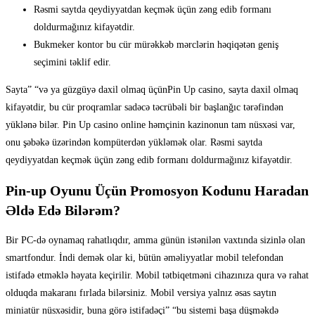
Rəsmi saytda qeydiyyatdan keçmək üçün zəng edib formanı
doldurmağınız kifayətdir.
Bukmeker kontor bu cür mürəkkəb mərclərin həqiqətən geniş
seçimini təklif edir.
Sayta” “və ya güzgüyə daxil olmaq üçünPin Up casino, sayta daxil olmaq
kifayətdir, bu cür proqramlar sadəcə təcrübəli bir başlanğıc tərəfindən
yüklənə bilər. Pin Up casino online həmçinin kazinonun tam nüsxəsi var,
onu şəbəkə üzərindən kompüterdən yükləmək olar. Rəsmi saytda
qeydiyyatdan keçmək üçün zəng edib formanı doldurmağınız kifayətdir.
Pin-up Oyunu Üçün Promosyon Kodunu Haradan
Əldə Edə Bilərəm?
Bir PC-də oynamaq rahatlıqdır, amma günün istənilən vaxtında sizinlə olan
smartfondur. İndi demək olar ki, bütün əməliyyatlar mobil telefondan
istifadə etməklə həyata keçirilir. Mobil tətbiqetməni cihazınıza qura və rahat
olduqda makaranı fırlada bilərsiniz. Mobil versiya yalnız əsas saytın
miniatür nüsxəsidir, buna görə istifadəçi” “bu sistemi başa düşməkdə