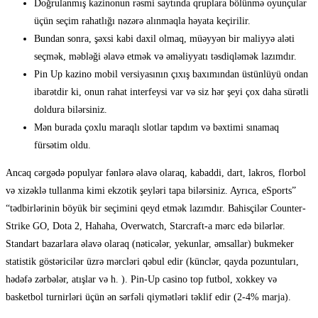
Doğrulanmış kazinonun rəsmi saytında qruplara bölünmə oyunçular
üçün seçim rahatlığı nəzərə alınmaqla həyata keçirilir.
Bundan sonra, şəxsi kabi daxil olmaq, müəyyən bir maliyyə aləti
seçmək, məbləği əlavə etmək və əməliyyatı təsdiqləmək lazımdır.
Pin Up kazino mobil versiyasının çıxış baxımından üstünlüyü ondan
ibarətdir ki, onun rahat interfeysi var və siz hər şeyi çox daha sürətli
doldura bilərsiniz.
Mən burada çoxlu maraqlı slotlar tapdım və bəxtimi sınamaq
fürsətim oldu.
Ancaq cərgədə populyar fənlərə əlavə olaraq, kabaddi, dart, lakros, florbol
və xizəklə tullanma kimi ekzotik şeyləri tapa bilərsiniz. Ayrıca, eSports”
“tədbirlərinin böyük bir seçimini qeyd etmək lazımdır. Bahisçilər Counter-
Strike GO, Dota 2, Hahaha, Overwatch, Starcraft-a mərc edə bilərlər.
Standart bazarlara əlavə olaraq (nəticələr, yekunlar, əmsallar) bukmeker
statistik göstəricilər üzrə mərcləri qəbul edir (künclər, qayda pozuntuları,
hədəfə zərbələr, atışlar və h. ). Pin-Up casino top futbol, ​​xokkey və
basketbol turnirləri üçün ən sərfəli qiymətləri təklif edir (2-4% marja).