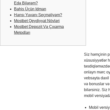
Edə Bilərəm?
Bahis Üçün Idman
Hansı Yuvanı Seçməliyəm?
Mostbet Qeydiyyat Növləri
Mostbet Depozit Və Çıxarma
Metodları
Siz həmçinin p
xüsusiyyətlər 
təsdiqləməzdə
onlayn mərc oy
vebsayta daxil
və bonuslar və 
bilərsiniz. Siz
mobil versiyad
Mobil versi