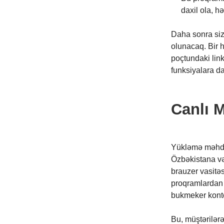
daxil ola, h
Daha sonra siz
olunacaq. Bir 
poçtundaki lin
funksiyalara d
Canlı 
Yükləmə məhdud
Özbəkistana və
brauzer vasitəs
proqramlardan d
bukmeker konto
Bu, müştərilər