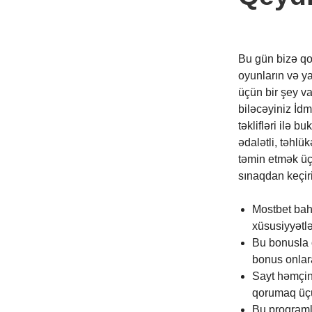
Bu gün bizə qoş
oyunların və ya
üçün bir şey v
biləcəyiniz İdm
təklifləri ilə
ədalətli, təhlü
təmin etmək üç
sınaqdan keçiri
Mostbet bah
xüsusiyyətlər
Bu bonusla o
bonus onlara
Sayt həmçini
qorumaq üçün
Bu proqraml