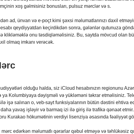
əmçinin xoş gəlmisiniz bonusları, pulsuz mərclər və s.
dən ad, ünvan və e-poçt kimi şəxsi məlumatlarınızı daxil etməyi
hesabı qeydiyyatdan keçirdikdən sonra, gələnlər qutunuza göndə
kə klikləməklə onu təsdiqləməlisiniz. Bu, saytda mövcud olan b
axil olmaq imkanı verəcək.
Mərc
iyyətləri olduğu halda, siz iCloud hesabınızın regionunu Az
 ya Kolumbiyaya dəyişməli və yükləməni təkrar etməlisiniz. Te
ilə işə salınan o, veb-sayt funksiyalarının bütün dəstini ehtiva ed
aha yavaş işləyir və barmaq izi ilə giriş ilə trafikə qənaət etmir.
ru Kurakao hökumətinin verdiyi lisenziya əsasında fəaliyyət gös
ə mərc edərkən məlumatlı qərarlar qəbul etməyə və təhlükəsiz 