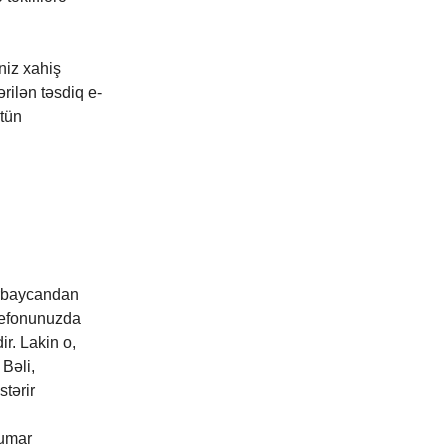
niz xahiş
rilən təsdiq e-
ütün
ərbaycandan
lefonunuzda
ir. Lakin o,
 Bəli,
tərir
qumar