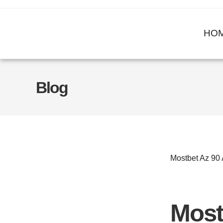
HO
Blog
Mostbet Az 90
Most