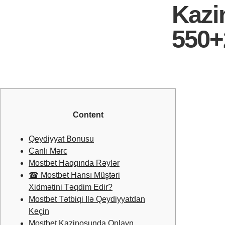
Kazi
550+
Content
Qeydiyyat Bonusu
Canlı Mərc
Mostbet Haqqında Rəylər
☎ Mostbet Hansı Müştəri
Xidmətini Təqdim Edir?
Mostbet Tətbiqi Ilə Qeydiyyatdan
Keçin
Mostbet Kazinosunda Onlayn