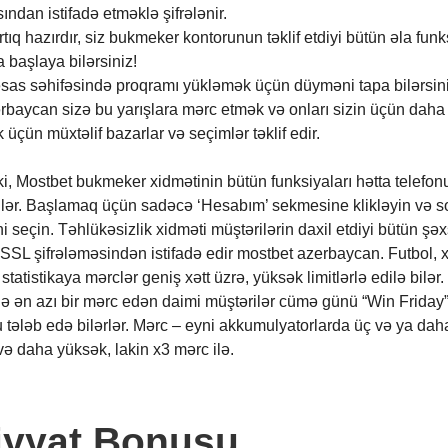
ından istifadə etməklə şifrələnir.
tıq hazırdır, siz bukmeker kontorunun təklif etdiyi bütün əla fun
 başlaya bilərsiniz!
əsas səhifəsində proqramı yükləmək üçün düyməni tapa bilərsini
rbaycan sizə bu yarışlara mərc etmək və onları sizin üçün daha
k üçün müxtəlif bazarlar və seçimlər təklif edir.
i, Mostbet bukmeker xidmətinin bütün funksiyaları hətta telefo
 bilər. Başlamaq üçün sadəcə ‘Hesabım’ sekmesine klikləyin və 
i seçin. Təhlükəsizlik xidməti müştərilərin daxil etdiyi bütün şə
SL şifrələməsindən istifadə edir mostbet azerbaycan. Futbol, ​​
statistikaya mərclər geniş xətt üzrə, yüksək limitlərlə edilə bilər
ə ən azı bir mərc edən daimi müştərilər cümə günü “Win ​​​​Friday
 tələb edə bilərlər. Mərc – eyni akkumulyatorlarda üç və ya dah
 və daha yüksək, lakin x3 mərc ilə.
iyyat Bonusu