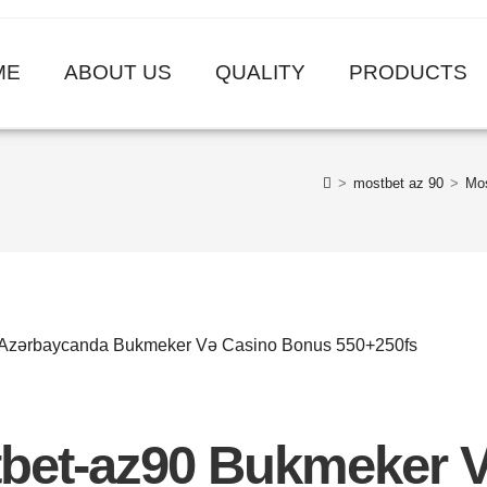
ME
ABOUT US
QUALITY
PRODUCTS
>
mostbet az 90
>
Mos
 Azərbaycanda Bukmeker Və Casino Bonus 550+250fs
bet-az90 Bukmeker 