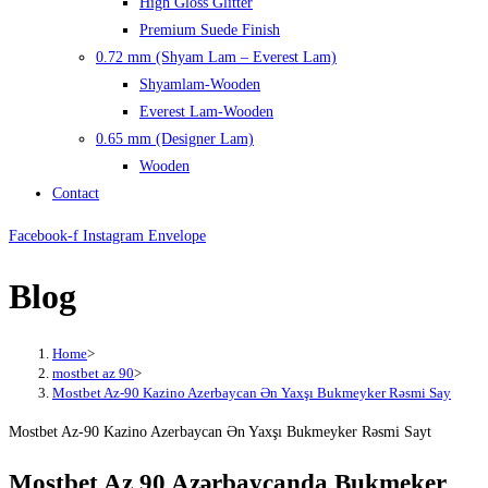
High Gloss Glitter
Premium Suede Finish
0.72 mm (Shyam Lam – Everest Lam)
Shyamlam-Wooden
Everest Lam-Wooden
0.65 mm (Designer Lam)
Wooden
Contact
Facebook-f
Instagram
Envelope
Blog
Home
>
mostbet az 90
>
Mostbet Az-90 Kazino Azerbaycan Ən Yaxşı Bukmeyker Rəsmi Say
Mostbet Az-90 Kazino Azerbaycan Ən Yaxşı Bukmeyker Rəsmi Sayt
Mostbet Az 90 Azərbaycanda Bukmeker