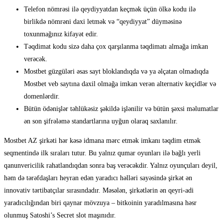
Telefon nömrəsi ilə qeydiyyatdan keçmək üçün ölkə kodu ilə
birlikdə nömrəni daxi letmək və “qeydiyyat” düyməsinə
toxunmağınız kifayət edir.
Təqdimat kodu sizə daha çox qarşılanma təqdimatı almağa imkan
verəcək.
Mostbet güzgüləri əsas sayt bloklandıqda və ya əlçatan olmadıqda
Mostbet veb saytına daxil olmağa imkan verən alternativ keçidlər və
domenlərdir.
Bütün ödənişlər təhlükəsiz şəkildə işlənilir və bütün şəxsi məlumatlar
ən son şifrələmə standartlarına uyğun olaraq saxlanılır.
Mostbet AZ şirkəti hər kəsə idmana mərc etmək imkanı təqdim etmək
seqmentində ilk sıraları tutur. Bu yalnız qumar oyunları ilə bağlı yerli
qanunvericilik rahatlandıqdan sonra baş verəcəkdir. Yalnız oyunçuları deyil,
həm də tərəfdaşları heyran edən yaradıcı həlləri sayəsində şirkət ən
innovativ tərtibatçılar sırasındadır. Məsələn, şirkətlərin ən qeyri-adi
yaradıcılığından biri qaynar mövzuya – bitkoinin yaradılmasına həsr
olunmuş Satoshi’s Secret slot maşınıdır.