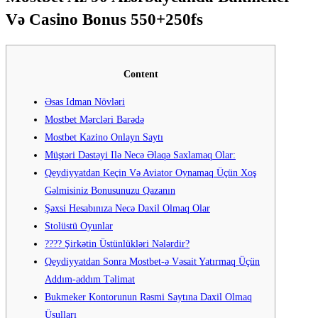
Və Casino Bonus 550+250fs
Content
Əsas Idman Növləri
Mostbet Mərcləri Barədə
Mostbet Kazino Onlayn Saytı
Müştəri Dəstəyi Ilə Necə Əlaqə Saxlamaq Olar:
Qeydiyyatdan Keçin Və Aviator Oynamaq Üçün Xoş
Gəlmisiniz Bonusunuzu Qazanın
Şəxsi Hesabınıza Necə Daxil Olmaq Olar
Stolüstü Oyunlar
???? Şirkətin Üstünlükləri Nələrdir?
Qeydiyyatdan Sonra Mostbet-ə Vəsait Yatırmaq Üçün
Addım-addım Təlimat
Bukmeker Kontorunun Rəsmi Saytına Daxil Olmaq
Üsulları