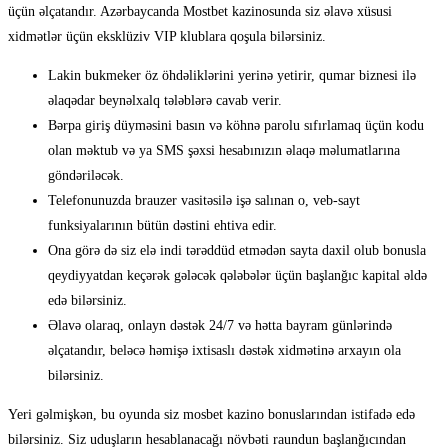
üçün əlçatandır. Azərbaycanda Mostbet kazinosunda siz əlavə xüsusi
xidmətlər üçün eksklüziv VIP klublara qoşula bilərsiniz.
Lakin bukmeker öz öhdəliklərini yerinə yetirir, qumar biznesi ilə
əlaqədar beynəlxalq tələblərə cavab verir.
Bərpa giriş düyməsini basın və köhnə parolu sıfırlamaq üçün kodu
olan məktub və ya SMS şəxsi hesabınızın əlaqə məlumatlarına
göndəriləcək.
Telefonunuzda brauzer vasitəsilə işə salınan o, veb-sayt
funksiyalarının bütün dəstini ehtiva edir.
Ona görə də siz elə indi tərəddüd etmədən sayta daxil olub bonusla
qeydiyyatdan keçərək gələcək qələbələr üçün başlanğıc kapital əldə
edə bilərsiniz.
Əlavə olaraq, onlayn dəstək 24/7 və hətta bayram günlərində
əlçatandır, beləcə həmişə ixtisaslı dəstək xidmətinə arxayın ola
bilərsiniz.
Yeri gəlmişkən, bu oyunda siz mosbet kazino bonuslarından istifadə edə
bilərsiniz. Siz uduşların hesablanacağı növbəti raundun başlanğıcından