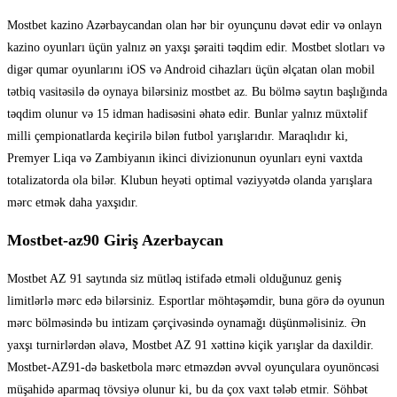
Mostbet kazino Azərbaycandan olan hər bir oyunçunu dəvət edir və onlayn
kazino oyunları üçün yalnız ən yaxşı şəraiti təqdim edir. Mostbet slotları və
digər qumar oyunlarını iOS və Android cihazları üçün əlçatan olan mobil
tətbiq vasitəsilə də oynaya bilərsiniz mostbet az. Bu bölmə saytın başlığında
təqdim olunur və 15 idman hadisəsini əhatə edir. Bunlar yalnız müxtəlif
milli çempionatlarda keçirilə bilən futbol yarışlarıdır. Maraqlıdır ki,
Premyer Liqa və Zambiyanın ikinci divizionunun oyunları eyni vaxtda
totalizatorda ola bilər. Klubun heyəti optimal vəziyyətdə olanda yarışlara
mərc etmək daha yaxşıdır.
Mostbet-az90 Giriş Azerbaycan
Mostbet AZ 91 saytında siz mütləq istifadə etməli olduğunuz geniş
limitlərlə mərc edə bilərsiniz. Esportlar möhtəşəmdir, buna görə də oyunun
mərc bölməsində bu intizam çərçivəsində oynamağı düşünməlisiniz. Ən
yaxşı turnirlərdən əlavə, Mostbet AZ 91 xəttinə kiçik yarışlar da daxildir.
Mostbet-AZ91-də basketbola mərc etməzdən əvvəl oyunçulara oyunöncəsi
müşahidə aparmaq tövsiyə olunur ki, bu da çox vaxt tələb etmir. Söhbət