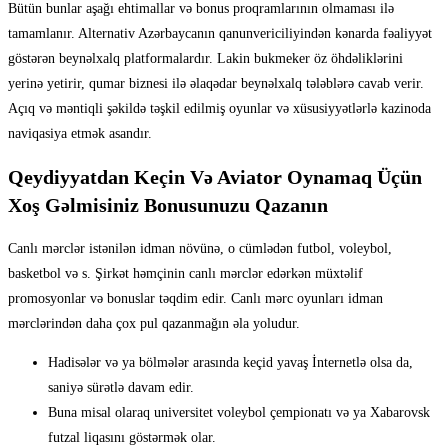
Bütün bunlar aşağı ehtimallar və bonus proqramlarının olmaması ilə
tamamlanır. Alternativ Azərbaycanın qanunvericiliyindən kənarda fəaliyyət
göstərən beynəlxalq platformalardır. Lakin bukmeker öz öhdəliklərini
yerinə yetirir, qumar biznesi ilə əlaqədar beynəlxalq tələblərə cavab verir.
Açıq və məntiqli şəkildə təşkil edilmiş oyunlar və xüsusiyyətlərlə kazinoda
naviqasiya etmək asandır.
Qeydiyyatdan Keçin Və Aviator Oynamaq Üçün
Xoş Gəlmisiniz Bonusunuzu Qazanın
Canlı mərclər istənilən idman növünə, o cümlədən futbol, voleybol,
basketbol və s. Şirkət həmçinin canlı mərclər edərkən müxtəlif
promosyonlar və bonuslar təqdim edir. Canlı mərc oyunları idman
mərclərindən daha çox pul qazanmağın əla yoludur.
Hadisələr və ya bölmələr arasında keçid yavaş İnternetlə olsa da,
saniyə sürətlə davam edir.
Buna misal olaraq universitet voleybol çempionatı və ya Xabarovsk
futzal liqasını göstərmək olar.