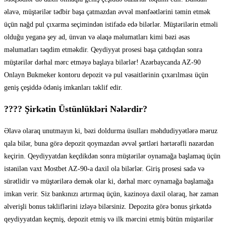
əlavə, müştərilər tədbir başa çatmazdan əvvəl mənfəətlərini təmin etmək
üçün nağd pul çıxarma seçimindən istifadə edə bilərlər. Müştərilərin etməli
olduğu yeganə şey ad, ünvan və əlaqə məlumatları kimi bəzi əsas
məlumatları təqdim etməkdir. Qeydiyyat prosesi başa çatdıqdan sonra
müştərilər dərhal mərc etməyə başlaya bilərlər! Azərbaycanda AZ-90
Onlayn Bukmeker kontoru depozit və pul vəsaitlərinin çıxarılması üçün
geniş çeşiddə ödəniş imkanları təklif edir.
???? Şirkətin Üstünlükləri Nələrdir?
Əlavə olaraq unutmayın ki, bəzi doldurma üsulları məhdudiyyətlərə məruz
qala bilər, buna görə depozit qoymazdan əvvəl şərtləri hərtərəfli nəzərdən
keçirin. Qeydiyyatdan keçdikdən sonra müştərilər oynamağa başlamaq üçün
istənilən vaxt Mostbet AZ-90-a daxil ola bilərlər. Giriş prosesi sadə və
sürətlidir və müştərilərə demək olar ki, dərhal mərc oynamağa başlamağa
imkan verir. Siz bankınızı artırmaq üçün, kazinoya daxil olaraq, hər zaman
əlverişli bonus təkliflərini izləyə bilərsiniz. Depozitə görə bonus şirkətdə
qeydiyyatdan keçmiş, depozit etmiş və ilk mərcini etmiş bütün müştərilər