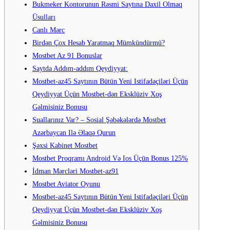
Bukmeker Kontorunun Rəsmi Saytına Daxil Olmaq
Üsulları
Canlı Mərc
Birdən Çox Hesab Yaratmaq Mümkündürmü?
Mostbet Az 91 Bonuslar
Saytda Addım-addım Qeydiyyat:
Mostbet-az45 Saytının Bütün Yeni Istifadəçiləri Üçün
Qeydiyyat Üçün Mostbet-dən Eksklüziv Xoş
Gəlmisiniz Bonusu
Suallarınız Var? – Sosial Şəbəkələrdə Mostbet
Azərbaycan Ilə Əlaqə Qurun
Şəxsi Kabinet Mostbet
Mostbet Proqramı Android Və Ios Üçün Bonus 125%
İdman Mərcləri Mostbet-az91
Mostbet Aviator Oyunu
Mostbet-az45 Saytının Bütün Yeni Istifadəçiləri Üçün
Qeydiyyat Üçün Mostbet-dən Eksklüziv Xoş
Gəlmisiniz Bonusu