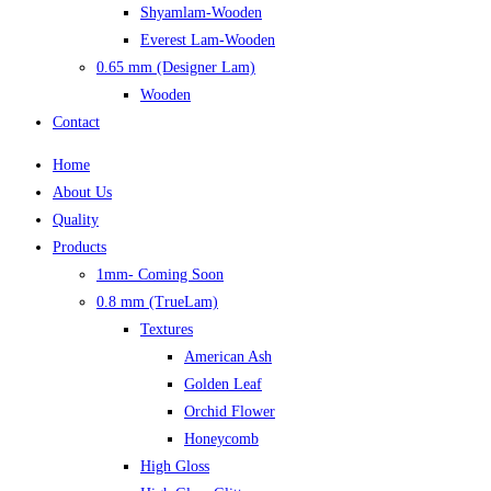
Shyamlam-Wooden
Everest Lam-Wooden
0.65 mm (Designer Lam)
Wooden
Contact
Home
About Us
Quality
Products
1mm- Coming Soon
0.8 mm (TrueLam)
Textures
American Ash
Golden Leaf
Orchid Flower
Honeycomb
High Gloss