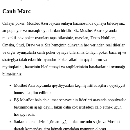
Canlı Mərc
Onlayn poker, Mostbet Azərbaycan onlayn kazinosunda oynaya biləcəyiniz
ən populyar və maraqlı oyunlardan biridir. Siz Mostbet Azərbaycanda
müxtəlif növ poker oyunları tapa bilərsiniz, məsələn, Texas Hold’em,
Omaha, Stud, Draw və s. Siz həmçinin dünyanın hər yerindən real dilerlər
və digər oyunçularla canlı poker oynaya bilərsiniz.Onlayn poker bacarıq və
strategiya tələb edən bir oyundur. Poker əllərinin qaydalarını və
reytinqlərini, həmçinin blef etməyi və rəqiblərinizin hərəkətlərini oxumağı
bilməlisiniz.
Mostbet Azərbaycanda qeydiyyatdan keçmiş istifadəçilərə qeydiyyat
bonusu təqdim edilmir.
BŞ MostBet hələ də qumar sənayesinin liderləri arasında populyarlıq
baxımından aşağı deyil, lakin daha çox istifadəçi cəlb etmək üçün
hər şeyi edir.
Sadəcə olaraq sizin üçün ən uyğun olan metodu seçin və Mostbet
dəstək komandası sizə kömək etməkdən məmnun olacaq.