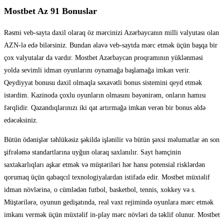
Mostbet Az 91 Bonuslar
Rəsmi veb-sayta daxil olaraq öz mərcinizi Azərbaycanın milli valyutası olan
AZN-lə edə bilərsiniz. Bundan əlavə veb-saytda mərc etmək üçün başqa bir
çox valyutalar da vardır. Mostbet Azərbaycan proqramının yüklənməsi
yolda sevimli idman oyunlarını oynamağa başlamağa imkan verir.
Qeydiyyat bonusu daxil olmaqla səxavətli bonus sistemini qeyd etmək
istərdim. Kazinoda çoxlu oyunların olmasını bəyənirəm, onların hamısı
fərqlidir. Qazandıqlarınızı iki qat artırmağa imkan verən bir bonus əldə
edəcəksiniz.
Bütün ödənişlər təhlükəsiz şəkildə işlənilir və bütün şəxsi məlumatlar ən son
şifrələmə standartlarına uyğun olaraq saxlanılır. Sayt həmçinin
saxtakarlıqları aşkar etmək və müştəriləri hər hansı potensial risklərdən
qorumaq üçün qabaqcıl texnologiyalardan istifadə edir. Mostbet müxtəlif
idman növlərinə, o cümlədən futbol, ​​basketbol, ​​tennis, xokkey və s.
Müştərilərə, oyunun gedişatında, real vaxt rejimində oyunlara mərc etmək
imkanı vermək üçün müxtəlif in-play mərc növləri də təklif olunur. Mostbet