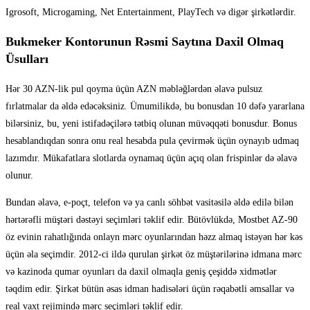
Igrosoft, Microgaming, Net Entertainment, PlayTech və digər şirkətlərdir.
Bukmeker Kontorunun Rəsmi Saytına Daxil Olmaq
Üsulları
Hər 30 AZN-lik pul qoyma üçün AZN məbləğlərdən əlavə pulsuz
fırlatmalar da əldə edəcəksiniz. Ümumilikdə, bu bonusdan 10 dəfə yararlana
bilərsiniz, bu, yeni istifadəçilərə tətbiq olunan müvəqqəti bonusdur. Bonus
hesablandıqdan sonra onu real hesabda pula çevirmək üçün oynayıb udmaq
lazımdır. Mükafatlara slotlarda oynamaq üçün açıq olan frispinlər də əlavə
olunur.
Bundan əlavə, e-poçt, telefon və ya canlı söhbət vasitəsilə əldə edilə bilən
hərtərəfli müştəri dəstəyi seçimləri təklif edir. Bütövlükdə, Mostbet AZ-90
öz evinin rahatlığında onlayn mərc oyunlarından həzz almaq istəyən hər kəs
üçün əla seçimdir. 2012-ci ildə qurulan şirkət öz müştərilərinə idmana mərc
və kazinoda qumar oyunları da daxil olmaqla geniş çeşiddə xidmətlər
təqdim edir. Şirkət bütün əsas idman hadisələri üçün rəqabətli əmsallar və
real vaxt rejimində mərc seçimləri təklif edir.