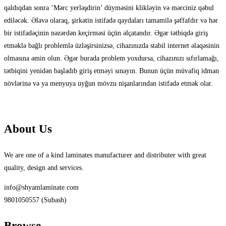
qaldıqdan sonra ‘Mərc yerləşdirin’ düyməsini klikləyin və mərciniz qəbul
ediləcək. Əlavə olaraq, şirkətin istifadə qaydaları tamamilə şəffafdır və hər
bir istifadəçinin nəzərdən keçirməsi üçün əlçatandır. Əgər tətbiqdə giriş
etməklə bağlı problemlə üzləşirsinizsə, cihazınızda stabil internet əlaqəsinin
olmasına əmin olun. Əgər burada problem yoxdursa, cihazınızı sıfırlamağı,
tətbiqini yenidən başladıb giriş etməyi sınayın. Bunun üçün müvafiq idman
növlərinə və ya menyuya uyğun mövzu nişanlarından istifadə etmək olar.
About Us
We are one of a kind laminates manufacturer and distributer with great
quality, design and services.
info@shyamlaminate.com
9801050557 (Subash)
Browse