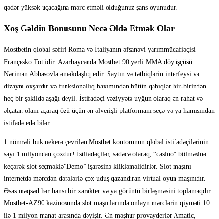
qədər yüksək uçacağına mərc etməli olduğunuz şans oyunudur.
Xoş Gəldin Bonusunu Necə Əldə Etmək Olar
Mostbetin qlobal səfiri Roma və İtaliyanın əfsanəvi yarımmüdafiəçisi
Françesko Tottidir. Azərbaycanda Mostbet 90 yerli MMA döyüşçüsü
Nəriman Abbasovla əməkdaşlıq edir. Saytın və tətbiqlərin interfeysi və
dizaynı oxşardır və funksionallıq baxımından bütün qabıqlar bir-birindən
heç bir şəkildə aşağı deyil. İstifadəçi vəziyyətə uyğun olaraq ən rahat və
əlçatan olanı açaraq özü üçün ən əlverişli platformanı seçə və ya hamısından
istifadə edə bilər.
1 nömrəli bukmekerə çevrilən Mostbet kontorunun qlobal istifadəçilərinin
sayı 1 milyondan çoxdur! İstifadəçilər, sadəcə olaraq, “casino” bölməsinə
keçərək slot seçməklə“Demo” işarəsinə klikləməlidirlər. Slot maşını
internetdə mərcdən dəfələrlə çox uduş qazandıran virtual oyun maşınıdır.
Əsas məqsəd hər hansı bir xarakter və ya görüntü birləşməsini toplamaqdır.
Mostbet-AZ90 kazinosunda slot maşınlarında onlayn mərclərin qiyməti 10
ilə 1 milyon manat arasında dəyişir. Ən məşhur provayderlər Amatic,