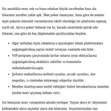
Siz əminliklə mərc edə və bunu edərkən böyük təcrübədən həzz ala
bilərsiniz mostbet yukle apk. Mən poker fanatıyam, buna görə də mənim
üçün pokerin müxtəlif variantlarının təklif olunduğu bir platforma tapmaq
vacib idi. Ayrıca poker bölməsi var ki, burada turnirlərdə iştirak edə
bilərəm, ona görə də heç düşünmədən qeydiyyatdan keçdim.
Əgər istifadəçi üçün rahatdırsa o qoyuluşları bütün platformalara
uyğunlaşdırılmış saytın mobil versiyası vasitəsilə edə bilər.
VIP proqramı çərçivəsində üzvlər onların oyun ehtiyaclarına
uyğunlaşdırılmış eksklüziv təkliflər və bonuslarla
mükafatlandırılacaqlar.
Şirkətin məhsullarına stolüstü oyunlar, arcade oyunları, slot
maşınları, o cümlədən mütərəqqi cekpotlar daxildir.
Mostbet Azərbaycanın mobil tətbiqləri futbol həvəskarlarına istənilən
yerdən mərc qoymaq imkanı verir.
Siz həmçinin mərc vərəqəsinin altında yerləşən ‘Seçim əlavə et’ düyməsini
klikləməklə əlavə seçimlər əlavə edə bilərsiniz. Seçimlərinizdən razı