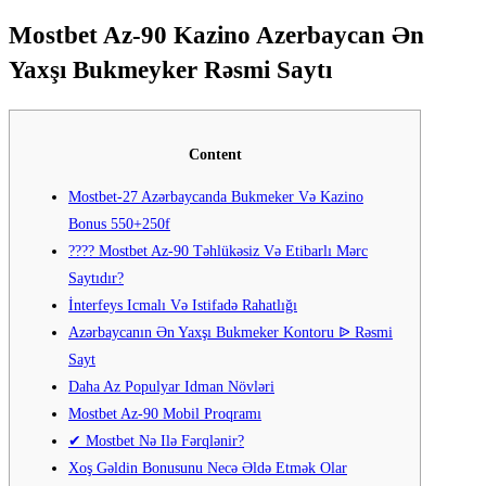
Mostbet Az-90 Kazino Azerbaycan Ən
Yaxşı Bukmeyker Rəsmi Saytı
Content
Mostbet-27 Azərbaycanda Bukmeker Və Kazino
Bonus 550+250f
???? Mostbet Az-90 Təhlükəsiz Və Etibarlı Mərc
Saytıdır?
İnterfeys Icmalı Və Istifadə Rahatlığı
Azərbaycanın Ən Yaxşı Bukmeker Kontoru ᐉ Rəsmi
Sayt
Daha Az Populyar Idman Növləri
Mostbet Az-90 Mobil Proqramı
✔ Mostbet Nə Ilə Fərqlənir?
Xoş Gəldin Bonusunu Necə Əldə Etmək Olar