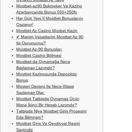
Mostbet-az90 Bukmeker Və Kazino
Azərbaycanda Bonus 550+250fs
Hər Gün Yeni İl Mostbet Bonuslarını
Qazanın!
Mostbet Az Casino Mosbet Kazin
✔ Mənim Vəsaitlərim Mostbet Az-90
Ilə Qorunurmu?
Mostbet Az-90 Bonusları
Mostbet Casino Bölməsi
Mostbet-də Oynamağa Necə
Başlamaq Lazımdır?
Mostbet Kazinosunda Depozitsiz
Bonus
Müştəri Dəstəyi Ilə Necə Əlaqə
Saxlamaq Olar:
Mostbet Tətbiqdə Oynamaq Üçün
Mənə Ikinci Bir Hesab Lazımdır?
Tətbiqdə Niyə Mostbet Giriş Prosesini
Edə Bilmirəm?
Mostbet Giriş Və Qeydiyyat Rəsmi
Saytında