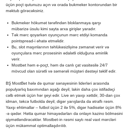
üçün poçt qutunuzu açın və orada bukmeker kontorundan bir
məktub görəcəksiniz.
Bukmeker hökumət tərəfindən bloklanmaya qarşı
mübarizə üsulu kimi sayta arxa girişlər yaradır.
Tək mərc qoyarkən oyunçunun mərc etdiyi komanda
pointspread-i əhatə etməlidir.
Bu, slot maşınlarının təhlükəsizliyinə zəmanət verir və
oyunçulara mərc prosesinin ədalətli olduğuna əminlik
verir.
Mostbet həm e-poçt, həm də canlı çat vasitəsilə 24/7
mövcud olan sürətli və səmərəli müştəri dəstəyi təklif edir.
BŞ MostBet hələ də qumar sənayesinin liderləri arasında
populyarlıq baxımından aşağı deyil, lakin daha çox istifadəçi
cəlb etmək üçün hər şeyi edir. Live ən yaxşı xəttdir, 30-dan çox
idman, təkcə futbolda deyil, digər yarışlarda da ətraflı rəsm.
Yaxşı ehtimallar – futbol üçün 2 ilə 5%, digər hadisələr üçün 8%
-ə qədər. Hətta qumar himayədarları da onlayn kazino bölməsini
qiymətləndirəcəklər. Mostbet-in rəsmi saytı real vaxt mərcləri
üçün mükəmməl optimallaşdırılıb.