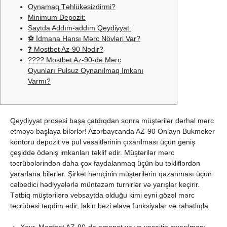
Oynamaq Təhlükəsizdirmi?
Minimum Depozit:
Saytda Addım-addım Qeydiyyat:
⚽ İdmana Hansı Mərc Növləri Var?
❓ Mostbet Az-90 Nədir?
???? Mostbet Az-90-də Mərc
Oyunları Pulsuz Oynanılmaq Imkanı
Varmı?
Qeydiyyat prosesi başa çatdıqdan sonra müştərilər dərhal mərc
etməyə başlaya bilərlər! Azərbaycanda AZ-90 Onlayn Bukmeker
kontoru depozit və pul vəsaitlərinin çıxarılması üçün geniş
çeşiddə ödəniş imkanları təklif edir. Müştərilər mərc
təcrübələrindən daha çox faydalanmaq üçün bu təkliflərdən
yararlana bilərlər. Şirkət həmçinin müştərilərin qazanması üçün
cəlbedici hədiyyələrlə müntəzəm turnirlər və yarışlar keçirir.
Tətbiq müştərilərə vebsaytda olduğu kimi eyni gözəl mərc
təcrübəsi təqdim edir, lakin bəzi əlavə funksiyalar və rahatlıqla.