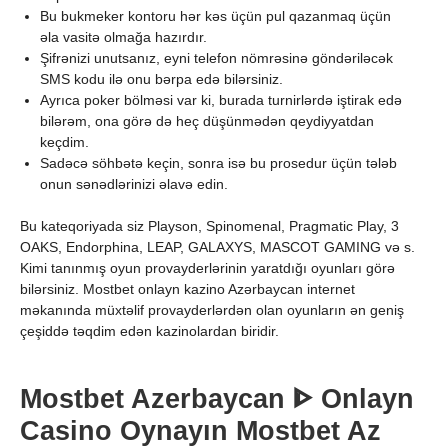
Bu bukmeker kontoru hər kəs üçün pul qazanmaq üçün
əla vasitə olmağa hazırdır.
Şifrənizi unutsanız, eyni telefon nömrəsinə göndəriləcək
SMS kodu ilə onu bərpa edə bilərsiniz.
Ayrıca poker bölməsi var ki, burada turnirlərdə iştirak edə
bilərəm, ona görə də heç düşünmədən qeydiyyatdan
keçdim.
Sadəcə söhbətə keçin, sonra isə bu prosedur üçün tələb
onun sənədlərinizi əlavə edin.
Bu kateqoriyada siz Playson, Spinomenal, Pragmatic Play, 3
OAKS, Endorphina, LEAP, GALAXYS, MASCOT GAMING və s.
Kimi tanınmış oyun provayderlərinin yaratdığı oyunları görə
bilərsiniz. Mostbet onlayn kazino Azərbaycan internet
məkanında müxtəlif provayderlərdən olan oyunların ən geniş
çeşiddə təqdim edən kazinolardan biridir.
Mostbet Azerbaycan ᐈ Onlayn
Casino Oynayın Mostbet Az