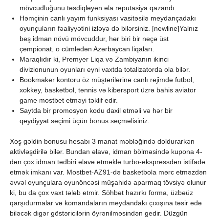
mövcudluğunu təsdiqləyən əla reputasiya qazandı.
Həmçinin canlı yayım funksiyası vasitəsilə meydançadakı
oyunçuların fəaliyyətini izləyə də bilərsiniz. [newline]Yalnız
beş idman növü mövcuddur, hər biri bir neçə üst
çempionat, o cümlədən Azərbaycan liqaları.
Maraqlıdır ki, Premyer Liqa və Zambiyanın ikinci
divizionunun oyunları eyni vaxtda totalizatorda ola bilər.
Bookmaker kontoru öz müştərilərinə canlı rejimdə futbol,
xokkey, basketbol, tennis və kibersport üzrə bahis aviator
game mostbet etməyi təklif edir.
Saytda bir promosyon kodu daxil etməli və hər bir
qeydiyyat seçimi üçün bonus seçməlisiniz.
Xoş gəldin bonusu hesabı 3 manat məbləğində doldurarkən
aktivləşdirilə bilər. Bundan əlavə, idman bölməsində kupona 4-
dən çox idman tədbiri əlavə etməklə turbo-ekspressdən istifadə
etmək imkanı var. Mostbet-AZ91-də basketbola mərc etməzdən
əvvəl oyunçulara oyunöncəsi müşahidə aparmaq tövsiyə olunur
ki, bu da çox vaxt tələb etmir. Söhbət hazırkı forma, üzbəüz
qarşıdurmalar və komandaların meydandakı çıxışına təsir edə
biləcək digər göstəricilərin öyrənilməsindən gedir. Düzgün