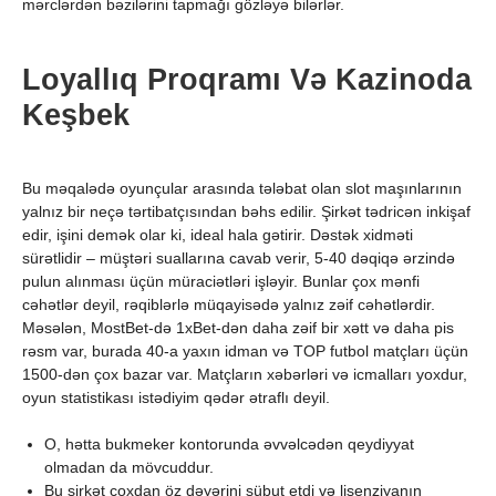
mərclərdən bəzilərini tapmağı gözləyə bilərlər.
Loyallıq Proqramı Və Kazinoda
Keşbek
Bu məqalədə oyunçular arasında tələbat olan slot maşınlarının
yalnız bir neçə tərtibatçısından bəhs edilir. Şirkət tədricən inkişaf
edir, işini demək olar ki, ideal hala gətirir. Dəstək xidməti
sürətlidir – müştəri suallarına cavab verir, 5-40 dəqiqə ərzində
pulun alınması üçün müraciətləri işləyir. Bunlar çox mənfi
cəhətlər deyil, rəqiblərlə müqayisədə yalnız zəif cəhətlərdir.
Məsələn, MostBet-də 1xBet-dən daha zəif bir xətt və daha pis
rəsm var, burada 40-a yaxın idman və TOP futbol matçları üçün
1500-dən çox bazar var. Matçların xəbərləri və icmalları yoxdur,
oyun statistikası istədiyim qədər ətraflı deyil.
O, hətta bukmeker kontorunda əvvəlcədən qeydiyyat
olmadan da mövcuddur.
Bu şirkət çoxdan öz dəyərini sübut etdi və lisenziyanın