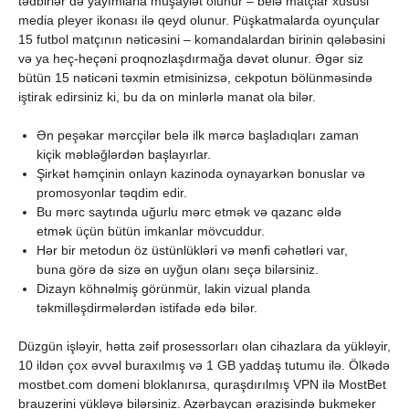
tədbirlər də yayımlarla müşayiət olunur – belə matçlar xüsusi
media pleyer ikonası ilə qeyd olunur. Püşkatmalarda oyunçular
15 futbol matçının nəticəsini – komandalardan birinin qələbəsini
və ya heç-heçəni proqnozlaşdırmağa dəvət olunur. Əgər siz
bütün 15 nəticəni təxmin etmisinizsə, cekpotun bölünməsində
iştirak edirsiniz ki, bu da on minlərlə manat ola bilər.
Ən peşəkar mərcçilər belə ilk mərcə başladıqları zaman
kiçik məbləğlərdən başlayırlar.
Şirkət həmçinin onlayn kazinoda oynayarkən bonuslar və
promosyonlar təqdim edir.
Bu mərc saytında uğurlu mərc etmək və qazanc əldə
etmək üçün bütün imkanlar mövcuddur.
Hər bir metodun öz üstünlükləri və mənfi cəhətləri var,
buna görə də sizə ən uyğun olanı seçə bilərsiniz.
Dizayn köhnəlmiş görünmür, lakin vizual planda
təkmilləşdirmələrdən istifadə edə bilər.
Düzgün işləyir, hətta zəif prosessorları olan cihazlara da yükləyir,
10 ildən çox əvvəl buraxılmış və 1 GB yaddaş tutumu ilə. Ölkədə
mostbet.com domeni bloklanırsa, quraşdırılmış VPN ilə MostBet
brauzerini yükləyə bilərsiniz. Azərbaycan ərazisində bukmeker