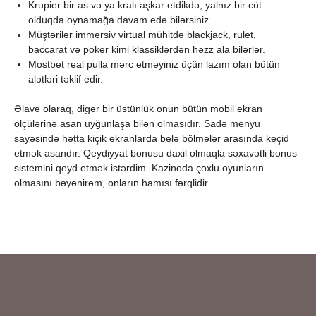
Krupier bir as və ya kralı aşkar etdikdə, yalnız bir cüt
olduqda oynamağa davam edə bilərsiniz.
Müştərilər immersiv virtual mühitdə blackjack, rulet,
baccarat və poker kimi klassiklərdən həzz ala bilərlər.
Mostbet real pulla mərc etməyiniz üçün lazım olan bütün
alətləri təklif edir.
Əlavə olaraq, digər bir üstünlük onun bütün mobil ekran
ölçülərinə asan uyğunlaşa bilən olmasıdır. Sadə menyu
sayəsində hətta kiçik ekranlarda belə bölmələr arasında keçid
etmək asandır. Qeydiyyat bonusu daxil olmaqla səxavətli bonus
sistemini qeyd etmək istərdim. Kazinoda çoxlu oyunların
olmasını bəyənirəm, onların hamısı fərqlidir.