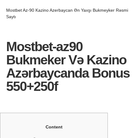
Mostbet Az-90 Kazino Azerbaycan Ən Yaxşı Bukmeyker Rəsmi
Saytı
Mostbet-az90
Bukmeker Və Kazino
Azərbaycanda Bonus
550+250f
Content