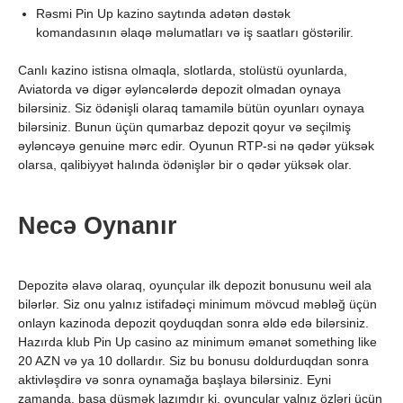
Rəsmi Pin Up kazino saytında adətən dəstək
komandasının əlaqə məlumatları və iş saatları göstərilir.
Canlı kazino istisna olmaqla, slotlarda, stolüstü oyunlarda,
Aviatorda və digər əyləncələrdə depozit olmadan oynaya
bilərsiniz. Siz ödənişli olaraq tamamilə bütün oyunları oynaya
bilərsiniz. Bunun üçün qumarbaz depozit qoyur və seçilmiş
əyləncəyə genuine mərc edir. Oyunun RTP-si nə qədər yüksək
olarsa, qalibiyyət halında ödənişlər bir o qədər yüksək olar.
Necə Oynanır
Depozitə əlavə olaraq, oyunçular ilk depozit bonusunu weil ala
bilərlər. Siz onu yalnız istifadəçi minimum mövcud məbləğ üçün
onlayn kazinoda depozit qoyduqdan sonra əldə edə bilərsiniz.
Hazırda klub Pin Up casino az minimum əmanət something like
20 AZN və ya 10 dollardır. Siz bu bonusu doldurduqdan sonra
aktivləşdirə və sonra oynamağa başlaya bilərsiniz. Eyni
zamanda, başa düşmək lazımdır ki, oyunçular yalnız özləri üçün