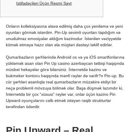
Istifadəçiləri Üçün Rəsmi Sayt
Onların kolleksiyasına əlavə edilmiş daha çox yeniləmə və yeni
oyunları görmək istərdim. Pin-Up sevimli oyunları tapdığım və
unudulmaz emosiyalar aldığım kazinodur. İstənilən vəziyyətdə
kömək etməyə hazır olan əla müştəri dəstəyi təklif edirlər.
Qumarbazların şərhlərində Android os və ya iOS smartfonlarına
yükləmək asan olan Pin Up casino azerbaycan tətbiqi haqqında
müsbət hekayələr görə bilərsiniz. İnternetdə kazino və
bukmeker kontoru haqqında mənfi rəylər də varifr?n Pin-up. Bu
cür şərhləri asanlıqla real qumarbazların müzakirə etdiyi bir
neçə problemli mövzuya bölmək olar. Başa düşmək lazımdır ki,
İnternetdə bir çox “xüsusi” rəylər var, onlar üçün kazino Pin
Upward oyunçularını cəlb etmək istəyən rəqib strukturlar
tərəfindən ödənilir.
Pin Upward – Real