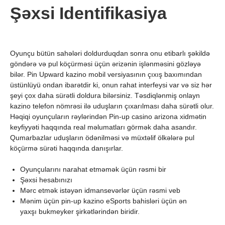
Şəxsi Identifikasiya
Oyunçu bütün sahələri doldurduqdan sonra onu etibarlı şəkildə
göndərə və pul köçürməsi üçün ərizənin işlənməsini gözləyə
bilər. Pin Upward kazino mobil versiyasının çıxış baxımından
üstünlüyü ondan ibarətdir ki, onun rahat interfeysi var və siz hər
şeyi çox daha sürətli doldura bilərsiniz. Təsdiqlənmiş onlayn
kazino telefon nömrəsi ilə uduşların çıxarılması daha sürətli olur.
Həqiqi oyunçuların rəylərindən Pin-up casino arizona xidmətin
keyfiyyəti haqqında real məlumatları görmək daha asandır.
Qumarbazlar uduşların ödənilməsi və müxtəlif ölkələrə pul
köçürmə sürəti haqqında danışırlar.
Oyunçularını narahat etməmək üçün rəsmi bir
Şəxsi hesabınızı
Mərc etmək istəyən idmansevərlər üçün rəsmi veb
Mənim üçün pin-up kazino eSports bahisləri üçün ən
yaxşı bukmeyker şirkətlərindən biridir.