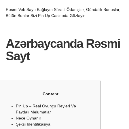
Rəsmi Veb Saytı Bağlayın️ Sürətli Ödənişlər, Gündəlik Bonuslar,
Bütün Bunlar Sizi Pin Up Casinoda Gözləyir
Azərbaycanda Rəsmi
Sayt
Content
Pin Up – Real Oyunçu Rəyləri Və
Faydalı Məlumatlar
Necə Oynanır
Şəxsi Identifikasiya