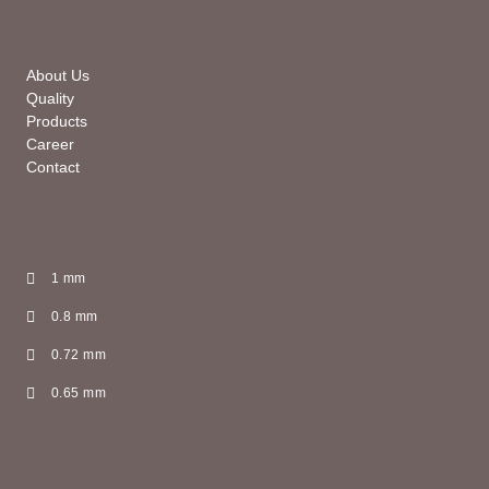
About Us
Quality
Products
Career
Contact
1 mm
0.8 mm
0.72 mm
0.65 mm