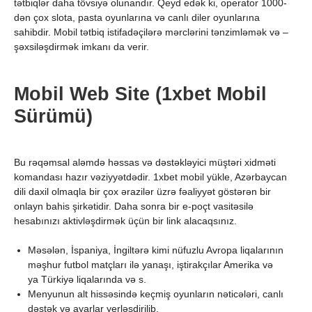
tətbiqlər daha tövsiyə olunandır. Qeyd edək ki, operator 1000-
dən çox slota, pasta oyunlarına və canlı diler oyunlarına
sahibdir. Mobil tətbiq istifadəçilərə mərclərini tənzimləmək və –
şəxsiləşdirmək imkanı da verir.
Mobil Web Site (1xbet Mobil
Sürümü)
Bu rəqəmsal aləmdə həssas və dəstəkləyici müştəri xidməti
komandası hazır vəziyyətdədir. 1xbet mobil yükle, Azərbaycan
dili daxil olmaqla bir çox ərazilər üzrə fəaliyyət göstərən bir
onlayn bahis şirkətidir. Daha sonra bir e-poçt vasitəsilə
hesabınızı aktivləşdirmək üçün bir link alacaqsınız.
Məsələn, İspaniya, İngiltərə kimi nüfuzlu Avropa liqalarının
məşhur futbol matçları ilə yanaşı, iştirakçılar Amerika və
ya Türkiyə liqalarında və s.
Menyunun alt hissəsində keçmiş oyunların nəticələri, canlı
dəstək və ayarlar yerləşdirilib.