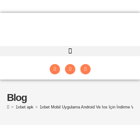
Blog
>
1xbet apk
>
1xbet Mobil Uygulama Android Ve Ios Için İndirme Ve 