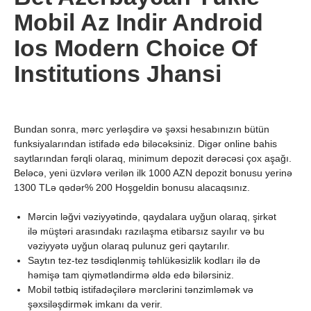
Mobil Az Indir Android
Ios Modern Choice Of
Institutions Jhansi
Bundan sonra, mərc yerləşdirə və şəxsi hesabınızın bütün
funksiyalarından istifadə edə biləcəksiniz. Digər online bahis
saytlarından fərqli olaraq, minimum depozit dərəcəsi çox aşağı.
Beləcə, yeni üzvlərə verilən ilk 1000 AZN depozit bonusu yerinə
1300 TLə qədər% 200 Hoşgeldin bonusu alacaqsınız.
Mərcin ləğvi vəziyyətində, qaydalara uyğun olaraq, şirkət
ilə müştəri arasındakı razılaşma etibarsız sayılır və bu
vəziyyətə uyğun olaraq pulunuz geri qaytarılır.
Saytın tez-tez təsdiqlənmiş təhlükəsizlik kodları ilə də
həmişə tam qiymətləndirmə əldə edə bilərsiniz.
Mobil tətbiq istifadəçilərə mərclərini tənzimləmək və
şəxsiləşdirmək imkanı da verir.