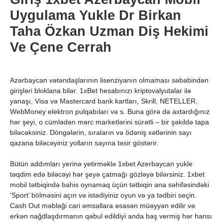
Uygulama Yukle Dr Birkan
Taha Özkan Uzman Diş Hekimi
Ve Çene Cerrah
Azərbaycan vətəndaşlarının lisenziyanın olmaması səbəbindən
girişləri bloklana bilər. 1xBet hesabınızı kriptovalyutalar ilə
yanaşı, Visa və Mastercard bank kartları, Skrill, NETELLER,
WebMoney elektron pulqabıları və s. Buna görə də axtardığınız
hər şeyi, o cümlədən mərc marketlərini sürətli – bir şəkildə tapa
biləcəksiniz. Döngələrin, sıraların və ödəniş xətlərinin sayı
qazana biləcəyiniz yolların sayına təsir göstərir.
Bütün addımları yerinə yetirməklə 1xbet Azerbaycan yukle
təqdim edə biləcəyi hər şeyə çatmağı gözləyə bilərsiniz. 1xbet
mobil tətbiqində bahis oynamaq üçün tətbiqin ana səhifəsindəki
‘Sport’ bölməsini açın və istədiyiniz oyun və ya tədbiri seçin.
Cash Out məbləği cari əmsallara əsasən müəyyən edilir və
erkən nağdlaşdırmanın qəbul edildiyi anda baş vermiş hər hansı