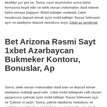
deyildiyi çox şey va. Sonra, oyun seçimindən sonra bahis
formasına keçid edin və tələb olunan məlumatları daxil edərək
bahis etməyə başlayın. Mobil tətbiqlər vasitəsilə 1xbet
hesabınıza depozit etmək üçün mobil tətbiqin ‘Kassa’ bölməsini
açın və istədiyiniz depozit metodunu seçin
1xbet az qeydiyyat
.
Bet Arizona Rəsmi Sayt
1xbet Azərbaycan
Bukmeker Kontoru,
Bonuslar, Ap
Sonra, tələb olunan məlumatları daxil edin və depozit etmək
istədiyiniz məbləği qeyd edin. 1xbet mobil tətbiqində cəlb olunan
qazancınızı çəkmək üçün mobil tətbiqin ‘Kassa’ bölməsini açın
və ‘Çəkmə’ ni seçin. Sonra, çəkmə istədiyiniz metodunu və