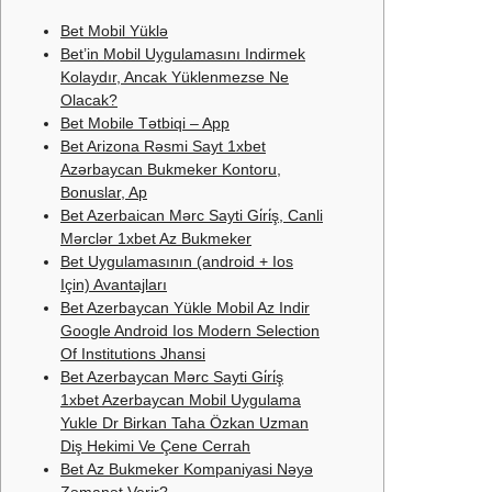
Bet Mobil Yüklə
Bet’in Mobil Uygulamasını Indirmek
Kolaydır, Ancak Yüklenmezse Ne
Olacak?
Bet Mobile Tətbiqi – App
Bet Arizona Rəsmi Sayt 1xbet
Azərbaycan Bukmeker Kontoru,
Bonuslar, Ap
Bet Azerbaican Mərc Sayti Gi̇ri̇ş, Canli
Mərclər 1xbet Az Bukmeker
Bet Uygulamasının (android + Ios
Için) Avantajları
Bet Azerbaycan Yükle Mobil Az Indir
Google Android Ios Modern Selection
Of Institutions Jhansi
Bet Azerbaycan Mərc Sayti Gi̇ri̇ş
1xbet Azerbaycan Mobil Uygulama
Yukle Dr Birkan Taha Özkan Uzman
Diş Hekimi Ve Çene Cerrah
Bet Az Bukmeker Kompaniyasi Nəyə