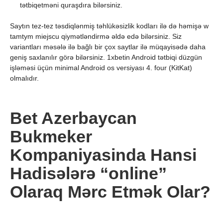
tətbiqetməni quraşdıra bilərsiniz.
Saytın tez-tez təsdiqlənmiş təhlükəsizlik kodları ilə də həmişə w
tamtym miejscu qiymətləndirmə əldə edə bilərsiniz. Siz
variantları məsələ ilə bağlı bir çox saytlar ilə müqayisədə daha
geniş saxlanılır görə bilərsiniz. 1xbetin Android tətbiqi düzgün
işləməsi üçün minimal Android os versiyası 4. four (KitKat)
olmalıdır.
Bet Azerbaycan
Bukmeker
Kompaniyasinda Hansi
Hadisələrə “online”
Olaraq Mərc Etmək Olar?