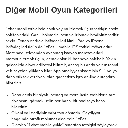
Diğer Mobil Oyun Kategorileri
1xbet mobil tətbiqində canlı yayımı izləmək üçün tətbiqin choix
səhifəsindəki ‘Canlı’ bölməsini açın və izləmək istədiyiniz tədbiri
seçin. Eynən Android istifadəçiləri kimi, iPad və iPhone
istifadəçiləri üçün də 1xBet – mobile iOS tətbiqi mövcuddur.
Mərc saytı telefondan oynamaq istəyən mərcsevərləri –
məmnun etmək üçün, demək olar ki, hər şeyə sahibdir. Yaxın
gələcəkdə əlavə ediləcəyi bilinmir, ancaq bu anda yalnız rəsmi
veb saytdan yüklənə bilər. App əməliyyat sisteminin 9. 1 və ya
daha yüksək versiyası olan qadcetlərə iqra on-line quraşdıra
bilərsiniz.
Daha geniş bir siyahı açmaq və mərc üçün tədbirlərin tam
siyahısını görmək üçün hər hansı bir hadisəyə basa
bilərsiniz.
Ölkəni və istədiyiniz valyutanı göstərin. Qeydiyyat
haqqında ətraflı məlumat əldə edin 1xBet.
Əvvəlcə “1xbet mobile yukle” smartfon tətbiqini söyləyərək