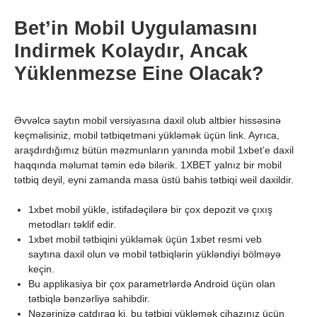
Bet’in Mobil Uygulamasını
Indirmek Kolaydır, Ancak
Yüklenmezse Eine Olacak?
Əvvəlcə saytın mobil versiyasına daxil olub altbier hissəsinə
keçməlisiniz, mobil tətbiqetməni yükləmək üçün link. Ayrıca,
araşdırdığımız bütün məzmunların yanında mobil 1xbet’e daxil
haqqında məlumat təmin edə bilərik. 1XBET yalnız bir mobil
tətbiq deyil, eyni zamanda masa üstü bahis tətbiqi weil daxildir.
1xbet mobil yükle, istifadəçilərə bir çox depozit və çıxış
metodları təklif edir.
1xbet mobil tətbiqini yükləmək üçün 1xbet resmi veb
saytına daxil olun və mobil tətbiqlərin yükləndiyi bölməyə
keçin.
Bu applikasiya bir çox parametrlərdə Android üçün olan
tətbiqlə bənzərliyə sahibdir.
Nəzərinizə çatdıraq ki, bu tətbiqi yükləmək cihazınız üçün