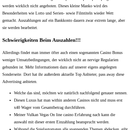
werden wirklich nicht angeboten. Dieses kleine Manko wird des
Besonderheiten wie Lotto und Serien- sowie Filmtiteln wieder Wett
gemacht. Auszahlungen auf ein Bankkonto dauern zwar extrem lange, aber
sie werden bearbeitet.
Schwierigkeiten Beim Auszahlen!!!
Allerdings findet man immer öfter auch einen sogenannten Casino Bonus
weniger Umsatzbedingungen, der wirklich nicht an nervige Regularien
gebunden ist. Mehr Informationen dazu auf unserer eigens angelegten
Sonderseite. Dort hat ihr außerdem aktuelle Top Anbieter, pass away diese
Advertising anbieten.
Welche das sind, möchten wir natürlich nachfolgend genauer nennen.
Diesen Luxus hat man within anderen Casinos nicht und muss erst
x40 Wager vom Gesamtbetrag durchführen.
Meiner Vulkan Vegas On line casino Erfahrung nach kann die
auswahl mit dieser ersten Einzahlung beansprucht werden.
Während die Spielautomaten alle spannenden Themen abdecken, gibt