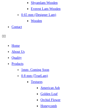
Shyamlam-Wooden
Everest Lam-Wooden
0.65 mm (Designer Lam)
Wooden
Contact
Home
About Us
Quality
Products
1mm- Coming Soon
0.8 mm (TrueLam)
Textures
American Ash
Golden Leaf
Orchid Flower
Honeycomb