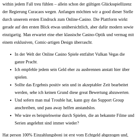
within jedem Fall treu fühlen – allein schon der gültigen Glücksspiellizenz
der Regierung Curacaos wegen. Anfangen möchten wir a good dieser Stelle
durch unserem ersten Eindruck zum Online-Casino. Die Plattform wirkt
gerade auf den ersten Blick etwas unübersichtlich, aber dafür modern sowie
einzigartig. Man erwartet eine eher klassische Casino-Optik und vermag mit
einem exklusiven, Comic-artigen Design überrascht.
In der Welt der Online Casino Spiele entfaltet Vulkan Vegas die
ganze Pracht.
Ich empfehle jedem sein Geld eher zu ausbrennen anstatt hier über
spielen.
Sollte das Ergebnis positiv sein und in akzeptabler Zeit bearbeitet
werden, sehe ich keinen Grund diese great Bewertung abzuwerten.
Und sofern man mal Trouble hat, kann guy das Support Group
anschreiben, und pass away helfen anstandslos.
Wie wäre es beispielsweise durch Spielen, die an bekannte Filme und
Serien angelehnt sind immer wieder?
Hat person 100% Einzahlungsboni ist erst vom Echtgeld abgezogen und,