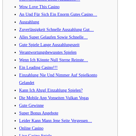
Wow Love This Casino
An Und Für Sich Ein Enorm Gutes Casino…
Auszahlung
Zuverlässigkeit Schnelle Auszahlung Gut…
Alles Super Gelaufen Sowie Schnelle…
Gute Spiele Lange Auszahlungszeit
Verantwortungsbewusstes Spielen
Wenn Ich Könnte Null Sterne Reinste…
Ein Leading Casino!!!
Einzahlung Nie Und Nimmer Auf Spielkonto
Gelandet
Kann Ich Abzgl Einzahlung Spielen?
Die Mobile App Vonseiten Vulkan Vegas
Gute Gewinne
Super Bonus Angebote
Leider Kann Mann Jene Seite Vergessen…
Online Casino
Live Casino Spiele