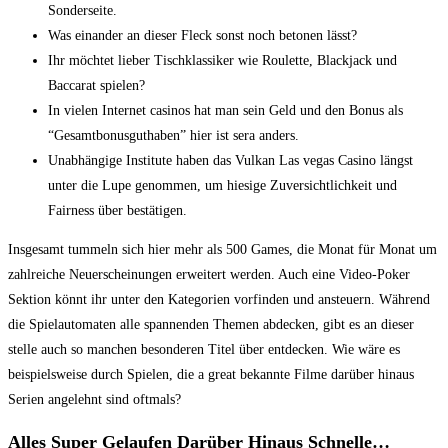
Sonderseite.
Was einander an dieser Fleck sonst noch betonen lässt?
Ihr möchtet lieber Tischklassiker wie Roulette, Blackjack und
Baccarat spielen?
In vielen Internet casinos hat man sein Geld und den Bonus als
“Gesamtbonusguthaben” hier ist sera anders.
Unabhängige Institute haben das Vulkan Las vegas Casino längst
unter die Lupe genommen, um hiesige Zuversichtlichkeit und
Fairness über bestätigen.
Insgesamt tummeln sich hier mehr als 500 Games, die Monat für Monat um
zahlreiche Neuerscheinungen erweitert werden. Auch eine Video-Poker
Sektion könnt ihr unter den Kategorien vorfinden und ansteuern. Während
die Spielautomaten alle spannenden Themen abdecken, gibt es an dieser
stelle auch so manchen besonderen Titel über entdecken. Wie wäre es
beispielsweise durch Spielen, die a great bekannte Filme darüber hinaus
Serien angelehnt sind oftmals?
Alles Super Gelaufen Darüber Hinaus Schnelle…