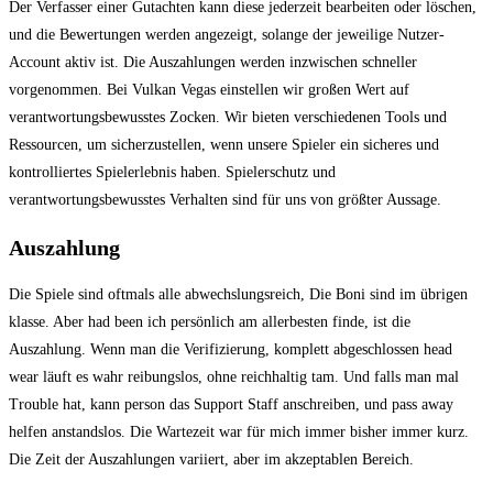
Der Verfasser einer Gutachten kann diese jederzeit bearbeiten oder löschen,
und die Bewertungen werden angezeigt, solange der jeweilige Nutzer-
Account aktiv ist. Die Auszahlungen werden inzwischen schneller
vorgenommen. Bei Vulkan Vegas einstellen wir großen Wert auf
verantwortungsbewusstes Zocken. Wir bieten verschiedenen Tools und
Ressourcen, um sicherzustellen, wenn unsere Spieler ein sicheres und
kontrolliertes Spielerlebnis haben. Spielerschutz und
verantwortungsbewusstes Verhalten sind für uns von größter Aussage.
Auszahlung
Die Spiele sind oftmals alle abwechslungsreich, Die Boni sind im übrigen
klasse. Aber had been ich persönlich am allerbesten finde, ist die
Auszahlung. Wenn man die Verifizierung, komplett abgeschlossen head
wear läuft es wahr reibungslos, ohne reichhaltig tam. Und falls man mal
Trouble hat, kann person das Support Staff anschreiben, und pass away
helfen anstandslos. Die Wartezeit war für mich immer bisher immer kurz.
Die Zeit der Auszahlungen variiert, aber im akzeptablen Bereich.