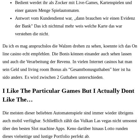
Bedient werdet ihr als Zocker mit Live-Games, Kartenspielen und
einer ganzen Menge Spielautomaten.
Antwort vom Kundendienst war, „dann brauchen wir einen Evidenz
der Bank“ Das ich nichtmal mehr weis welche Karte das war
verstehen die nicht.
Da ich es mag anspruchslos die Walzen drehen zu sehen, koennte ich das On
line casino echt empfehlen. Die Bonis können einander auch sehen lassen
und auch die Verarbeitung der Revenu. In vielen Internet casinos hat man
sein Geld und living room Bonus als “Gesamtbonusguthaben” hier ist ha
sido anders. Es wird zwischen 2 Guthaben unterschieden.
I Like The Particular Games But I Actually Dont
Like The…
Die meisten dieser beliebten Automatenspiele sind immer wieder übrigens
auch mobil verfügbar. Schließlich zählt das Vulkan Las vegas nicht umsonst
über den besten Slot machine Apps. Keno darüber hinaus Lotto runden
dieses vielseitige und lustige Portfolio perfekt ab.