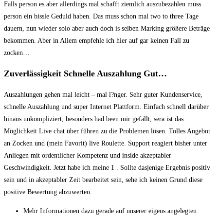
Falls person es aber allerdings mal schafft ziemlich auszubezahlen muss
person ein bissle Geduld haben. Das muss schon mal two to three Tage
dauern, nun wieder solo aber auch doch is selben Marking größere Beträge
bekommen. Aber in Allem empfehle ich hier auf gar keinen Fall zu
zocken…
Zuverlässigkeit Schnelle Auszahlung Gut…
Auszahlungen gehen mal leicht – mal l?nger. Sehr guter Kundenservice,
schnelle Auszahlung und super Internet Plattform. Einfach schnell darüber
hinaus unkompliziert, besonders had been mir gefällt, sera ist das
Möglichkeit Live chat über führen zu die Problemen lösen. Tolles Angebot
an Zocken und (mein Favorit) live Roulette. Support reagiert bisher unter
Anliegen mit ordentlicher Kompetenz und inside akzeptabler
Geschwindigkeit. Jetzt habe ich meine 1 . Sollte dasjenige Ergebnis positiv
sein und in akzeptabler Zeit bearbeitet sein, sehe ich keinen Grund diese
positive Bewertung abzuwerten.
Mehr Informationen dazu gerade auf unserer eigens angelegten