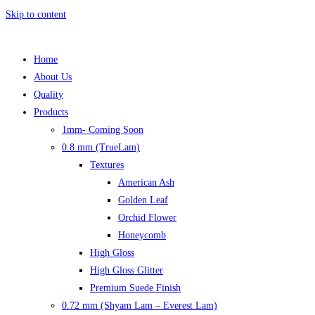
Skip to content
Home
About Us
Quality
Products
1mm- Coming Soon
0.8 mm (TrueLam)
Textures
American Ash
Golden Leaf
Orchid Flower
Honeycomb
High Gloss
High Gloss Glitter
Premium Suede Finish
0.72 mm (Shyam Lam – Everest Lam)