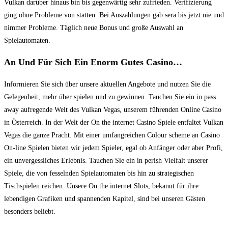
Vulkan darüber hinaus bin bis gegenwärtig sehr zufrieden. Verifizierung
ging ohne Probleme von statten. Bei Auszahlungen gab sera bis jetzt nie und
nimmer Probleme. Täglich neue Bonus und große Auswahl an
Spielautomaten.
An Und Für Sich Ein Enorm Gutes Casino…
Informieren Sie sich über unsere aktuellen Angebote und nutzen Sie die
Gelegenheit, mehr über spielen und zu gewinnen. Tauchen Sie ein in pass
away aufregende Welt des Vulkan Vegas, unserem führenden Online Casino
in Österreich. In der Welt der On the internet Casino Spiele entfaltet Vulkan
Vegas die ganze Pracht. Mit einer umfangreichen Colour scheme an Casino
On-line Spielen bieten wir jedem Spieler, egal ob Anfänger oder aber Profi,
ein unvergessliches Erlebnis. Tauchen Sie ein in perish Vielfalt unserer
Spiele, die von fesselnden Spielautomaten bis hin zu strategischen
Tischspielen reichen. Unsere On the internet Slots, bekannt für ihre
lebendigen Grafiken und spannenden Kapitel, sind bei unseren Gästen
besonders beliebt.