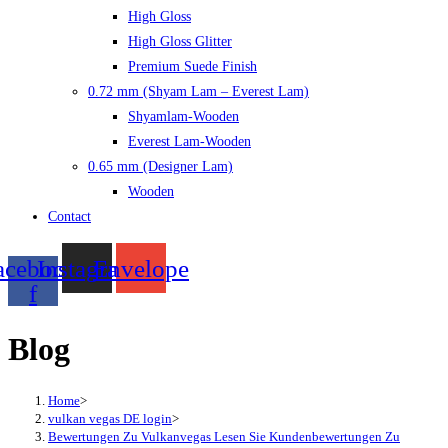
High Gloss
High Gloss Glitter
Premium Suede Finish
0.72 mm (Shyam Lam – Everest Lam)
Shyamlam-Wooden
Everest Lam-Wooden
0.65 mm (Designer Lam)
Wooden
Contact
acebook-
Instagram
Envelope
f
Blog
Home
>
vulkan vegas DE login
>
Bewertungen Zu Vulkanvegas Lesen Sie Kundenbewertungen Zu