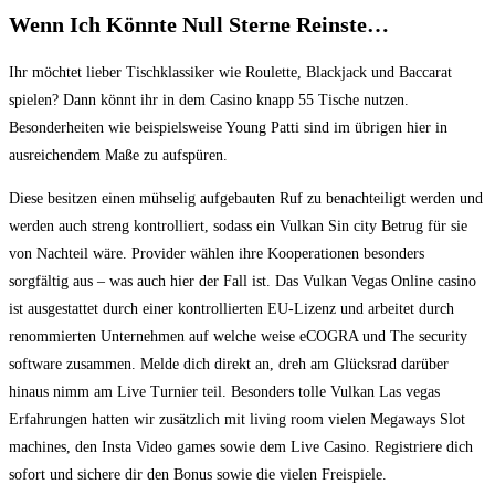
Wenn Ich Könnte Null Sterne Reinste…
Ihr möchtet lieber Tischklassiker wie Roulette, Blackjack und Baccarat
spielen? Dann könnt ihr in dem Casino knapp 55 Tische nutzen.
Besonderheiten wie beispielsweise Young Patti sind im übrigen hier in
ausreichendem Maße zu aufspüren.
Diese besitzen einen mühselig aufgebauten Ruf zu benachteiligt werden und
werden auch streng kontrolliert, sodass ein Vulkan Sin city Betrug für sie
von Nachteil wäre. Provider wählen ihre Kooperationen besonders
sorgfältig aus – was auch hier der Fall ist. Das Vulkan Vegas Online casino
ist ausgestattet durch einer kontrollierten EU-Lizenz und arbeitet durch
renommierten Unternehmen auf welche weise eCOGRA und The security
software zusammen. Melde dich direkt an, dreh am Glücksrad darüber
hinaus nimm am Live Turnier teil. Besonders tolle Vulkan Las vegas
Erfahrungen hatten wir zusätzlich mit living room vielen Megaways Slot
machines, den Insta Video games sowie dem Live Casino. Registriere dich
sofort und sichere dir den Bonus sowie die vielen Freispiele.