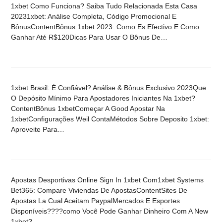
1xbet Como Funciona? Saiba Tudo Relacionada Esta Casa
20231xbet: Análise Completa, Código Promocional E
BônusContentBônus 1xbet 2023: Como Es Efectivo E Como
Ganhar Até R$120Dicas Para Usar O Bônus De…
1xbet Brasil: É Confiável? Análise & Bônus Exclusivo 2023Que
O Depósito Mínimo Para Apostadores Iniciantes Na 1xbet?
ContentBônus 1xbetComeçar A Good Apostar Na
1xbetConfigurações Weil ContaMétodos Sobre Deposito 1xbet:
Aproveite Para…
Apostas Desportivas Online Sign In 1xbet Com1xbet Systems
Bet365: Compare Viviendas De ApostasContentSites De
Apostas La Cual Aceitam PaypalMercados E Esportes
Disponíveis????como Você Pode Ganhar Dinheiro Com A New
1xbet?…