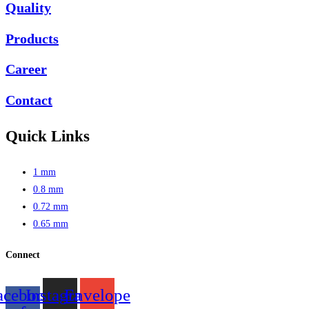
Quality
Products
Career
Contact
Quick Links
1 mm
0.8 mm
0.72 mm
0.65 mm
Connect
acebook-
Instagram
Envelope