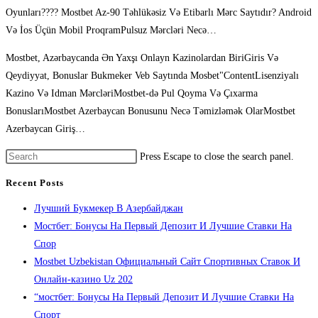
Oyunları???? Mostbet Az-90 Təhlükəsiz Və Etibarlı Mərc Saytıdır? Android
Və İos Üçün Mobil ProqramPulsuz Mərcləri Necə…
Mostbet, Azərbaycanda Ən Yaxşı Onlayn Kazinolardan BiriGiris Və
Qeydiyyat, Bonuslar Bukmeker Veb Saytında Mosbet"ContentLisenziyalı
Kazino Və Idman MərcləriMostbet-də Pul Qoyma Və Çıxarma
BonuslarıMostbet Azerbaycan Bonusunu Necə Təmizləmək OlarMostbet
Azerbaycan Giriş…
Press Escape to close the search panel.
Recent Posts
Лучший Букмекер В Азербайджан
Мостбет: Бонусы На Первый Депозит И Лучшие Ставки На
Спор
Mostbet Uzbekistan Официальный Сайт Спортивных Ставок И
Онлайн-казино Uz 202
“мостбет: Бонусы На Первый Депозит И Лучшие Ставки На
Спорт