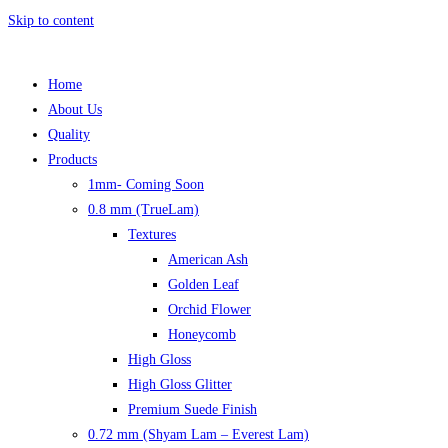
Skip to content
Home
About Us
Quality
Products
1mm- Coming Soon
0.8 mm (TrueLam)
Textures
American Ash
Golden Leaf
Orchid Flower
Honeycomb
High Gloss
High Gloss Glitter
Premium Suede Finish
0.72 mm (Shyam Lam – Everest Lam)