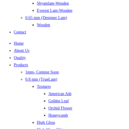
Shyamlam-Wooden
Everest Lam-Wooden
0.65 mm (Designer Lam)
Wooden
Contact
Home
About Us
Quality
Products
1mm- Coming Soon
0.8 mm (TrueLam)
Textures
American Ash
Golden Leaf
Orchid Flower
Honeycomb
High Gloss