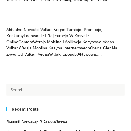
Aktualne Nowości Vulkan Vegas Turnieje, Promocje,
KonkursyLogowanie I Rejestracja W Kasynie
OnlineContentWersja Mobilna I Aplikacja Kasynowa Vegas
VulkanWersja Mobilna Kasyna InternetowegoOferta Gier Na
Żywo Od Vulkan VegasW Jaki Sposób Aktywować…
Recent Posts
Лучший Букмекер В Азербайджан