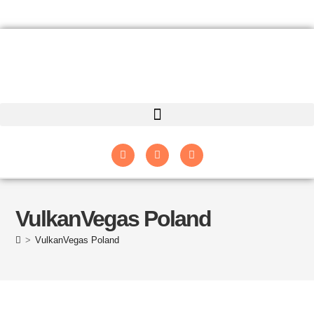
VulkanVegas Poland
>
VulkanVegas Poland