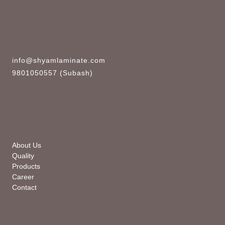
info@shyamlaminate.com
9801050557 (Subash)
About Us
Quality
Products
Career
Contact