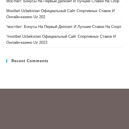
Мостбет: Бонусы На Первый Депозит И Лучшие Ставки На Спор
Mostbet Uzbekistan Официальный Сайт Спортивных Ставок И
Онлайн-казино Uz 202
“мостбет: Бонусы На Первый Депозит И Лучшие Ставки На Спорт
“mostbet Uzbekistan Официальный Сайт Спортивных Ставок И
Онлайн-казино Uz 2023
Recent Comments