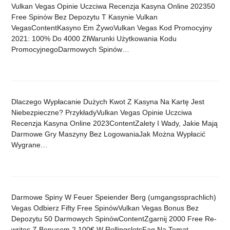
Vulkan Vegas Opinie Uczciwa Recenzja Kasyna Online 202350
Free Spinów Bez Depozytu T Kasynie Vulkan
VegasContentKasyno Em ŻywoVulkan Vegas Kod Promocyjny
2021: 100% Do 4000 ZłWarunki Użytkowania Kodu
PromocyjnegoDarmowych Spinów…
Dlaczego Wypłacanie Dużych Kwot Z Kasyna Na Kartę Jest
Niebezpieczne? PrzykładyVulkan Vegas Opinie Uczciwa
Recenzja Kasyna Online 2023ContentZalety I Wady, Jakie Mają
Darmowe Gry Maszyny Bez LogowaniaJak Można Wypłacić
Wygrane…
Darmowe Spiny W Feuer Speiender Berg (umgangssprachlich)
Vegas Odbierz Fifty Free SpinówVulkan Vegas Bonus Bez
Depozytu 50 Darmowych SpinówContentZgarnij 2000 Free Re-
writes Z Bonusem 2 100€ W RollingslotsFaq Na Temat…