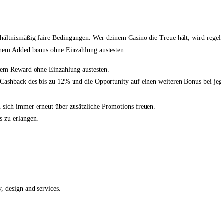
ältnismäßig faire Bedingungen. Wer deinem Casino die Treue hält, wird regel
inem Added bonus ohne Einzahlung austesten.
nem Reward ohne Einzahlung austesten.
 Cashback des bis zu 12% und die Opportunity auf einen weiteren Bonus bei je
 sich immer erneut über zusätzliche Promotions freuen.
s zu erlangen.
, design and services.