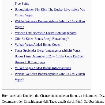
Free Spins
Bonusaktionen Für Kick The Bucket Live-spiele Von
Vulkan Vegas
Welche Weiteren Bonusangebote Gibt Es C/o Vulkan
Vegas?
Vorteile Und Nachteile Dieses Bonusangebotes
Gibt Es Einen Bonus Abzgl Einzahlung?
Vulkan Vegas Added Bonus Codes
Feuer Speiender Berg (umgangssprachlich) Vegas
Bonus I Am Dezember 2023 – 1510€ Code Darüber
Hinaus 150 Free Spins
Vulkan Vegas Added Bonus Informationen
Welche Weiteren Bonusangebote Gibt Es C/o Vulkan
Vegas?
Hier haben alle Kunden, die Chance einen anderen Bonus zu bekommen. Dazu
Gesamtwert der Einzahlungen kklk Tages geteilt durch Fünf. Darüber hinaus 