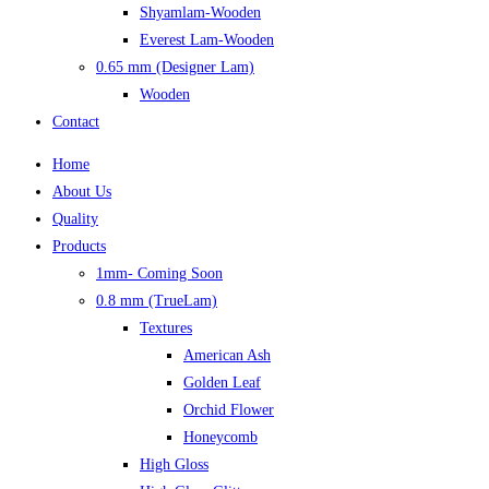
Shyamlam-Wooden
Everest Lam-Wooden
0.65 mm (Designer Lam)
Wooden
Contact
Home
About Us
Quality
Products
1mm- Coming Soon
0.8 mm (TrueLam)
Textures
American Ash
Golden Leaf
Orchid Flower
Honeycomb
High Gloss