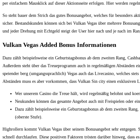
per einfachem Mausklick auf dieser Aktionsseite erfolgen. Hier werden rege
So steht bauer dem Strich das gutes Bonusangebot, welches für besonders akti
sicher. Bestandskunden können sich bei Vulkan Vegas über mehrere Bonusange
und jeder Drehung mit Echtgeld steigt der User hier nach und je nach im Rang
Vulkan Vegas Added Bonus Informationen
Dazu zählt beispielsweise ein Geburtstagsbonus ab dem zweiten Rang, Cashba
Außerdem steht über das Treueprogramm auch in regelmäßigen Abständen ein 
speiender berg (umgangssprachlich) Vegas auch das Livecasino, welches stets
Abständen muss es aber vorkommen, dass Vulkan Sin city einen exklusiven Li
Wer unserem Casino die Treue hält, wird regelmäßig belohnt und koenn
Neukunden können das gesamte Angebot auch mit Freispielen oder ei
Dazu zählt beispielsweise ein Geburtstagsbonus ab dem zweiten Rang,
(oberste Stufe).
Highrollern kommt Vulkan Vegas über seinem Bonusangebot sehr entgegen. 
schnell durchlaufen. Diese positiven Faktoren trösten darüber hinweg, dass e