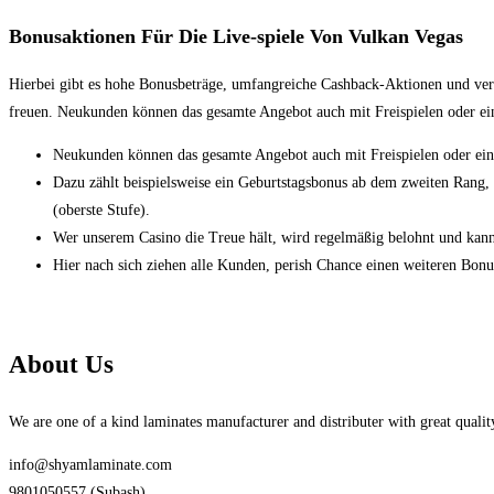
Bonusaktionen Für Die Live-spiele Von Vulkan Vegas
Hierbei gibt es hohe Bonusbeträge, umfangreiche Cashback-Aktionen und verh
freuen. Neukunden können das gesamte Angebot auch mit Freispielen oder e
Neukunden können das gesamte Angebot auch mit Freispielen oder ei
Dazu zählt beispielsweise ein Geburtstagsbonus ab dem zweiten Rang,
(oberste Stufe).
Wer unserem Casino die Treue hält, wird regelmäßig belohnt und kann
Hier nach sich ziehen alle Kunden, perish Chance einen weiteren Bonu
About Us
We are one of a kind laminates manufacturer and distributer with great quality
info@shyamlaminate.com
9801050557 (Subash)