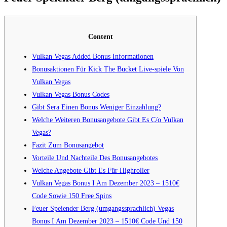
Content
Vulkan Vegas Added Bonus Informationen
Bonusaktionen Für Kick The Bucket Live-spiele Von
Vulkan Vegas
Vulkan Vegas Bonus Codes
Gibt Sera Einen Bonus Weniger Einzahlung?
Welche Weiteren Bonusangebote Gibt Es C/o Vulkan
Vegas?
Fazit Zum Bonusangebot
Vorteile Und Nachteile Des Bonusangebotes
Welche Angebote Gibt Es Für Highroller
Vulkan Vegas Bonus I Am Dezember 2023 – 1510€
Code Sowie 150 Free Spins
Feuer Speiender Berg (umgangssprachlich) Vegas
Bonus I Am Dezember 2023 – 1510€ Code Und 150