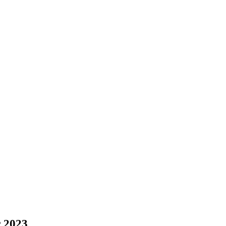
r 2023