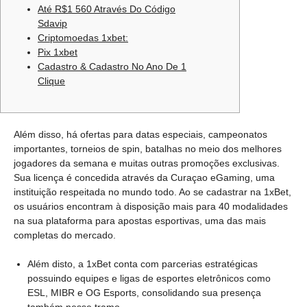
Até R$1 560 Através Do Código
Sdavip
Criptomoedas 1xbet:
Pix 1xbet
Cadastro & Cadastro No Ano De 1
Clique
Além disso, há ofertas para datas especiais, campeonatos
importantes, torneios de spin, batalhas no meio dos melhores
jogadores da semana e muitas outras promoções exclusivas.
Sua licença é concedida através da Curaçao eGaming, uma
instituição respeitada no mundo todo. Ao se cadastrar na 1xBet,
os usuários encontram à disposição mais para 40 modalidades
na sua plataforma para apostas esportivas, uma das mais
completas do mercado.
Além disto, a 1xBet conta com parcerias estratégicas
possuindo equipes e ligas de esportes eletrônicos como
ESL, MIBR e OG Esports, consolidando sua presença