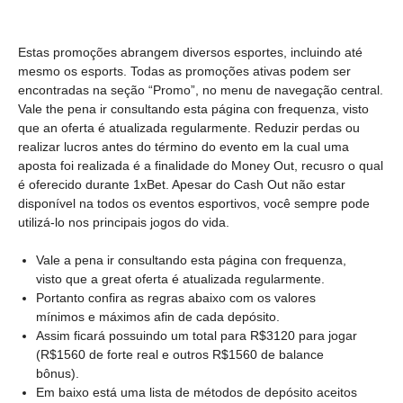
Estas promoções abrangem diversos esportes, incluindo até
mesmo os esports. Todas as promoções ativas podem ser
encontradas na seção “Promo”, no menu de navegação central.
Vale the pena ir consultando esta página con frequenza, visto
que an oferta é atualizada regularmente. Reduzir perdas ou
realizar lucros antes do término do evento em la cual uma
aposta foi realizada é a finalidade do Money Out, recusro o qual
é oferecido durante 1xBet. Apesar do Cash Out não estar
disponível na todos os eventos esportivos, você sempre pode
utilizá-lo nos principais jogos do vida.
Vale a pena ir consultando esta página con frequenza,
visto que a great oferta é atualizada regularmente.
Portanto confira as regras abaixo com os valores
mínimos e máximos afin de cada depósito.
Assim ficará possuindo um total para R$3120 para jogar
(R$1560 de forte real e outros R$1560 de balance
bônus).
Em baixo está uma lista de métodos de depósito aceitos