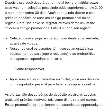
Depois disso você deverá dar um total being unfaithful vezes
esse valor em seleções possuindo odds superiores a new 2. 00
e num prazo sobre 30 dias. Você pode ainda dobrar o seu
primeiro depósito se usar um código promocional no seu
registo. Para isso deve se registar através deste link at the
colocar o código promocional LANCEVIP no seu registo.
Nele, é possível jogar e interagir com dealers de verdade,
através de vídeos.
Nesse regional os usuários têm acesso an estatísticas
básicas (tempo para jogo e resultado) e às probabilities
das apostas cependant populares.
Game responsável.
Após sony ericsson cadastrar na 1xBet, você não deve de
um computador pessoal para fazer suas apostas online.
As ofertas vão desde bônus de depósito electronic apostas
grátis até prêmios incríveis, tais como dinheiro e até carros.
Essas promoções proporcionam aos usuários an opportunity de