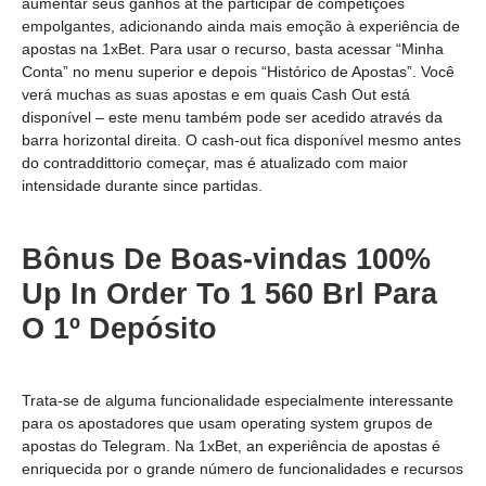
aumentar seus ganhos at the participar de competições
empolgantes, adicionando ainda mais emoção à experiência de
apostas na 1xBet. Para usar o recurso, basta acessar “Minha
Conta” no menu superior e depois “Histórico de Apostas”. Você
verá muchas as suas apostas e em quais Cash Out está
disponível – este menu também pode ser acedido através da
barra horizontal direita. O cash-out fica disponível mesmo antes
do contraddittorio começar, mas é atualizado com maior
intensidade durante since partidas.
Bônus De Boas-vindas 100%
Up In Order To 1 560 Brl Para
O 1º Depósito
Trata-se de alguma funcionalidade especialmente interessante
para os apostadores que usam operating system grupos de
apostas do Telegram. Na 1xBet, an experiência de apostas é
enriquecida por o grande número de funcionalidades e recursos