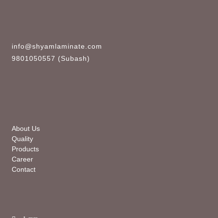
info@shyamlaminate.com
9801050557 (Subash)
About Us
Quality
Products
Career
Contact