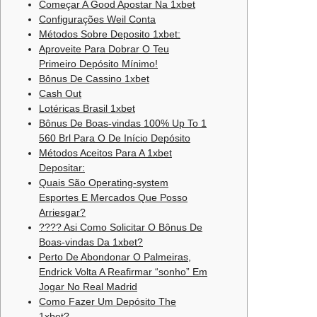
Começar A Good Apostar Na 1xbet
Configurações Weil Conta
Métodos Sobre Deposito 1xbet:
Aproveite Para Dobrar O Teu
Primeiro Depósito Mínimo!
Bônus De Cassino 1xbet
Cash Out
Lotéricas Brasil 1xbet
Bônus De Boas-vindas 100% Up To 1
560 Brl Para O De Início Depósito
Métodos Aceitos Para A 1xbet
Depositar:
Quais São Operating-system
Esportes E Mercados Que Posso
Arriesgar?
???? Asi Como Solicitar O Bônus De
Boas-vindas Da 1xbet?
Perto De Abondonar O Palmeiras,
Endrick Volta A Reafirmar “sonho” Em
Jogar No Real Madrid
Como Fazer Um Depósito The
1xbet?