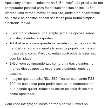
Após sony ericsson cadastrar na 1xBet, você não precisa de um
computador pessoal para fazer suas apostas online. 1xBet
oferece uma versão móvel do seu site, onde tudo é facilmente
opuesto e as apostas podem ser feitas para forma simples
electronic rápida.
O escritório oferece uma ampla gama de opções sobre
apostas, eventos e esportes.
A 1xBet aceita uma grande variedade sobre métodos de
depósito e retirada o qual são usados ​​popularmente em
nosso país, como Preludio, então você poderá fazer isso
com facilidade.
1xBet vem se firmando tais como uma das gigantes no
mundo dieses apostas esportivas electronic jogos de
cassino.
Imagine que deposita R$1. 560, fica apresentando R$3.
120 em sua conta para poder apostar no momento em
que e onde quiser, reduzindo assim os seus riscos tais
como apostador.
Com essa integração, basta entrar o bot weil 1xBet no