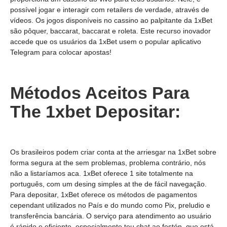
possível jogar e interagir com retailers de verdade, através de
vídeos. Os jogos disponíveis no cassino ao palpitante da 1xBet
são pôquer, baccarat, baccarat e roleta. Este recurso inovador
accede que os usuários da 1xBet usem o popular aplicativo
Telegram para colocar apostas!
Métodos Aceitos Para
The 1xbet Depositar:
Os brasileiros podem criar conta at the arriesgar na 1xBet sobre
forma segura at the sem problemas, problema contrário, nós
não a listaríamos aca. 1xBet oferece 1 site totalmente na
português, com um desing simples at the de fácil navegação.
Para depositar, 1xBet oferece os métodos de pagamentos
cependant utilizados no País e do mundo como Pix, preludio e
transferência bancária. O serviço para atendimento ao usuário
é rápido e eficiente, especialmente teu chat ao festón, que está