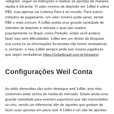
Telegram, seguir as instruções e realizar as apostas de maneira
rápida e eficiente. O valor mínimo de depósito em 1xBet é sobre
R$4, mas apenas via Lotérica País e do mundo. Para outros
métodos de pagamento, um valor mínimo pode variar, sendo
R$5 o mais comum. A 1xBet aceita uma grande variedade de
métodos de depósito e retirada o qual são usados ​​
popularmente no Brasil, como Preludio, então você poderá
fazer isso sem dificuldades. 1xBet tem um direito de bloquear
sua conta ze as informações fornecidas não forem verdadeiras
e, portanto, a new 1xBet sempre pede aos nossos jogadores
que sejam verdadeiras
https://1xbetbrazil.com.br/streams/
.
Configurações Weil Conta
As odds oferecidas são outro destaque weil 1xBet, pois elas
costumam estar acima da média do mercado. Existe ainda uma
grande variedade para eventos esportivos que são transmitidos
ao vivo, sendo um diferencial afin de aqueles que gostam de
fazer suas apostas em pace real. A 1xBet é um site de apostas