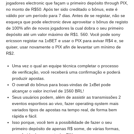
jogadores electronic que façam u primeiro depósito through PIX,
no monto de R$50. Após ter sido creditado o bônus, este é
válido por um período para 7 dias. Antes de se registar, não se
esqueça que pode electronic deve aproveitar o bônus de registo
de 100% afin de novos jogadores la cual dobra o seu primeiro
depósito até um valor máximo de R$1. 560. Você pode sony
ericsson registar na 1xBET e usar o PIX para avivar R$4 e, se
quiser, usar novamente o PIX afin de levantar um mínimo de
R$2.
Uma vez o qual an equipe técnica completar o processo
de verificação, você receberá uma confirmação e poderá
produzir apostas.
O overall do bônus para boas-vindas de 1xBet pode
alcançar o valor incrível de 1560 BRL!
Seus usuários podem, além de assistir as transmissões 2
eventos esportivos ao vivo, fazer operating-system mais
variados tipos de apostas na tempo real, de forma bem
rápida e fácil.
Isso porque, você tem a possibilidade de fazer o seu
primeiro depósito de apenas R$ some, de várias formas,